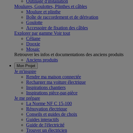
Outillage d'installation
Moulures, Goulottes, Plinthes et câbles
Moulure et plinthe
Boîte de raccordement et de dérivation
Goulotte
Accessoire de fixation des câbles
Explorer par gamme
Voir tout
Céliane
Dooxie
Mosaic
Retrouver les infos et documentations des anciens produits
Anciens produits
Mon Projet
Je m'inspire
Rendre ma maison connectée
Recharger ma voiture électrique
Inspirations chantiers
Inspirations pièce-par-pièce
Je me prépare
La Norme NF C 15-100
Rénovation électrique
Conseils et guides de choix
Guides interactifs
Guide de l'électricité
Trouver un électricien