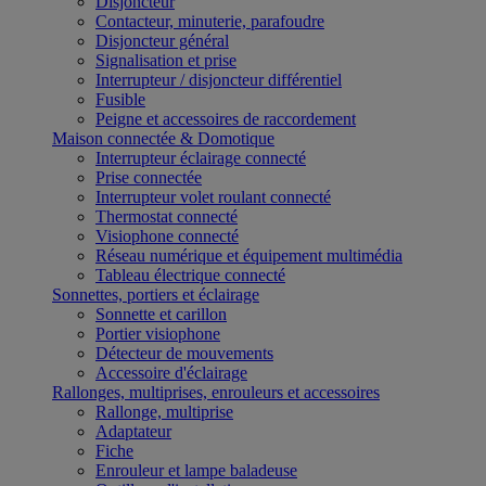
Disjoncteur
Contacteur, minuterie, parafoudre
Disjoncteur général
Signalisation et prise
Interrupteur / disjoncteur différentiel
Fusible
Peigne et accessoires de raccordement
Maison connectée & Domotique
Interrupteur éclairage connecté
Prise connectée
Interrupteur volet roulant connecté
Thermostat connecté
Visiophone connecté
Réseau numérique et équipement multimédia
Tableau électrique connecté
Sonnettes, portiers et éclairage
Sonnette et carillon
Portier visiophone
Détecteur de mouvements
Accessoire d'éclairage
Rallonges, multiprises, enrouleurs et accessoires
Rallonge, multiprise
Adaptateur
Fiche
Enrouleur et lampe baladeuse