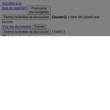
Accéder à la
liste de matériel
Poursuivre
ma navigation
{{name}}
a bien été ajouté aux
Fermer la fenêtre de discussion
favoris.
Voir les documents
Fermer
{{title}}
Fermer la fenêtre de discussion
Inclure les tarifs
{{label}}
Fermer
Comparateur
Fermer la fenêtre de discussion
Vous ne pouvez pas comparer plus de 4 produits
Voir le comparateur
Fermer
Produit ajouté au comparateur
Fermer la fenêtre de discussion
Voir le comparateur
Voir le comparateur
Fermer
main
Fermer la fenêtre de discussion
Fermer
Professionnels de la Grande Distribution
Enseignants et étudiants
Carrières
Espace Presse