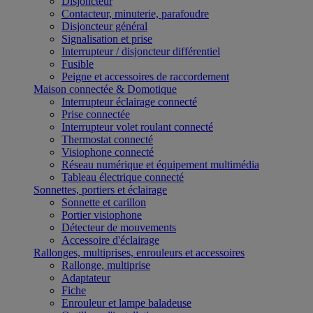
Disjoncteur
Contacteur, minuterie, parafoudre
Disjoncteur général
Signalisation et prise
Interrupteur / disjoncteur différentiel
Fusible
Peigne et accessoires de raccordement
Maison connectée & Domotique
Interrupteur éclairage connecté
Prise connectée
Interrupteur volet roulant connecté
Thermostat connecté
Visiophone connecté
Réseau numérique et équipement multimédia
Tableau électrique connecté
Sonnettes, portiers et éclairage
Sonnette et carillon
Portier visiophone
Détecteur de mouvements
Accessoire d'éclairage
Rallonges, multiprises, enrouleurs et accessoires
Rallonge, multiprise
Adaptateur
Fiche
Enrouleur et lampe baladeuse