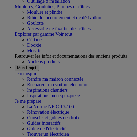
Outillage d'installation
Moulures, Goulottes, Plinthes et câbles
Moulure et plinthe
Boîte de raccordement et de dérivation
Goulotte
Accessoire de fixation des câbles
Explorer par gamme
Voir tout
Céliane
Dooxie
Mosaic
Retrouver les infos et documentations des anciens produits
Anciens produits
Mon Projet
Je m'inspire
Rendre ma maison connectée
Recharger ma voiture électrique
Inspirations chantiers
Inspirations pièce-par-pièce
Je me prépare
La Norme NF C 15-100
Rénovation électrique
Conseils et guides de choix
Guides interactifs
Guide de l'électricité
Trouver un électricien