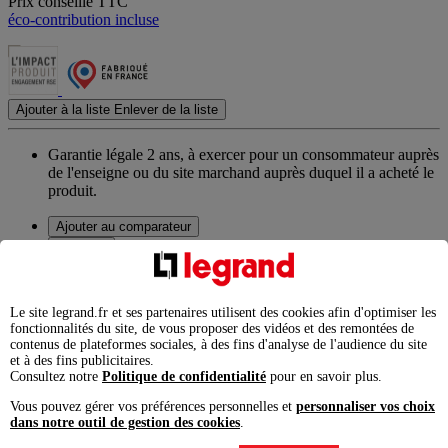
Prix conseillé TTC
éco-contribution incluse
Ajouter à la liste
Enlever de la liste
Garantie légale 2 ans,
à exercer pour un consommateur auprès
de l'enseigne ou du site marchand auprès duquel il a acheté le
produit.
Ajouter au comparateur
Imprimer
Télécharger
Caractéristiques produit
Le site legrand.fr et ses partenaires utilisent des cookies afin d'optimiser les
fonctionnalités du site, de vous proposer des vidéos et des remontées de
contenus de plateformes sociales, à des fins d'analyse de l'audience du site
Pour pose le long de la moulure
et à des fins publicitaires.
Livré avec embout et platine pour séparation des courants
Consultez notre
Politique de confidentialité
pour en savoir plus.
Montage vertical ou horizontal
Vous pouvez gérer vos préférences personnelles et
personnaliser vos choix
Fixation le long de la moulure par vis
dans notre outil de gestion des cookies
.