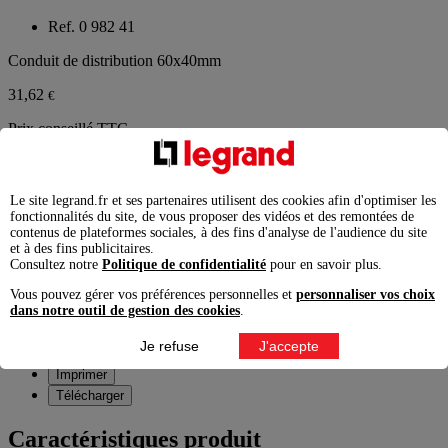
Ref. 0 982 41
Conduit de distribution 60x40mm
31,62
€
Prix conseillé TTC
éco-contribution incluse
Le site legrand.fr et ses partenaires utilisent des cookies afin d'optimiser les
fonctionnalités du site, de vous proposer des vidéos et des remontées de
contenus de plateformes sociales, à des fins d'analyse de l'audience du site
Ajouter à la liste
Enlever de la liste
et à des fins publicitaires.
Consultez notre
Politique de confidentialité
pour en savoir plus.
Garantie légale 2 ans,
à exercer pour un consommateur auprès
Vous pouvez gérer vos préférences personnelles et
personnaliser vos choix
de l'enseigne ou du site marchand auprès duquel il a acheté le
dans notre outil de gestion des cookies
.
produit.
Je refuse
J'accepte
Ajouter au comparateur
Imprimer
Télécharger
Caractéristiques produit