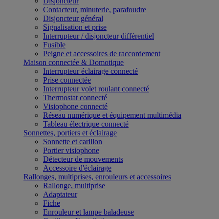
Disjoncteur
Contacteur, minuterie, parafoudre
Disjoncteur général
Signalisation et prise
Interrupteur / disjoncteur différentiel
Fusible
Peigne et accessoires de raccordement
Maison connectée & Domotique
Interrupteur éclairage connecté
Prise connectée
Interrupteur volet roulant connecté
Thermostat connecté
Visiophone connecté
Réseau numérique et équipement multimédia
Tableau électrique connecté
Sonnettes, portiers et éclairage
Sonnette et carillon
Portier visiophone
Détecteur de mouvements
Accessoire d'éclairage
Rallonges, multiprises, enrouleurs et accessoires
Rallonge, multiprise
Adaptateur
Fiche
Enrouleur et lampe baladeuse