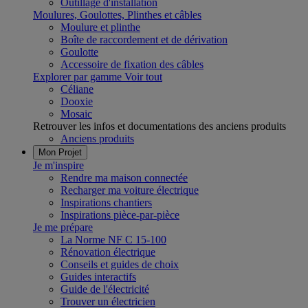
Outillage d'installation
Moulures, Goulottes, Plinthes et câbles
Moulure et plinthe
Boîte de raccordement et de dérivation
Goulotte
Accessoire de fixation des câbles
Explorer par gamme
Voir tout
Céliane
Dooxie
Mosaic
Retrouver les infos et documentations des anciens produits
Anciens produits
Mon Projet
Je m'inspire
Rendre ma maison connectée
Recharger ma voiture électrique
Inspirations chantiers
Inspirations pièce-par-pièce
Je me prépare
La Norme NF C 15-100
Rénovation électrique
Conseils et guides de choix
Guides interactifs
Guide de l'électricité
Trouver un électricien