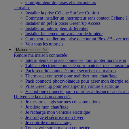
Configurateur de prises et interrupteurs
Je réalise
Installer la prise Céliane Surface Confort
Comment installer un interrupteur sans contact Céliane ?
Installer un prêt-à-poser Green’up Access
Installer un interrupteur différentiel
Installer facilement un variateur de lumière
Comment installer une prise de courant Plexo™ avec terr
Voir tous les tutoriels
Maison connectée
Rendre ma maison connectée
Interrupteurs et prises connectés pour piloter ma maison
Tableau électrique connecté pour maîtriser mes consomm
Pack sécurité connectée pour sécuriser ma maison
Thermostat connecté pour maîtriser mon chauffage
Pack connecté photovoltaïque pour gérer mon énergie sol
Prise Green'up pour recharger ma voiture électrique
Visiophone connecté pour contrôler à distance l'accès à
Univers de la maison connectée
Je mesure et agis sur mes consommations
Je pilote mon chauffage
Je recharge mon véhicule électrique
Je protège et sécurise mon foyer
Je contrôle mon éclairage
Tout savoir sur la maison connectée