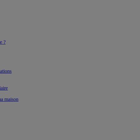
e ?
ations
aire
 ma maison