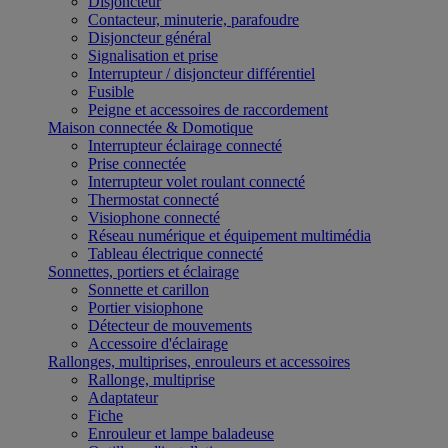
Disjoncteur
Contacteur, minuterie, parafoudre
Disjoncteur général
Signalisation et prise
Interrupteur / disjoncteur différentiel
Fusible
Peigne et accessoires de raccordement
Maison connectée & Domotique
Interrupteur éclairage connecté
Prise connectée
Interrupteur volet roulant connecté
Thermostat connecté
Visiophone connecté
Réseau numérique et équipement multimédia
Tableau électrique connecté
Sonnettes, portiers et éclairage
Sonnette et carillon
Portier visiophone
Détecteur de mouvements
Accessoire d'éclairage
Rallonges, multiprises, enrouleurs et accessoires
Rallonge, multiprise
Adaptateur
Fiche
Enrouleur et lampe baladeuse