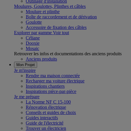
Outillage d'installation
Moulures, Goulottes, Plinthes et câbles
Moulure et plinthe
Boîte de raccordement et de dérivation
Goulotte
Accessoire de fixation des câbles
Explorer par gamme
Voir tout
Céliane
Dooxie
Mosaic
Retrouver les infos et documentations des anciens produits
Anciens produits
Mon Projet
Je m'inspire
Rendre ma maison connectée
Recharger ma voiture électrique
Inspirations chantiers
Inspirations pièce-par-pièce
Je me prépare
La Norme NF C 15-100
Rénovation électrique
Conseils et guides de choix
Guides interactifs
Guide de l'électricité
Trouver un électricien