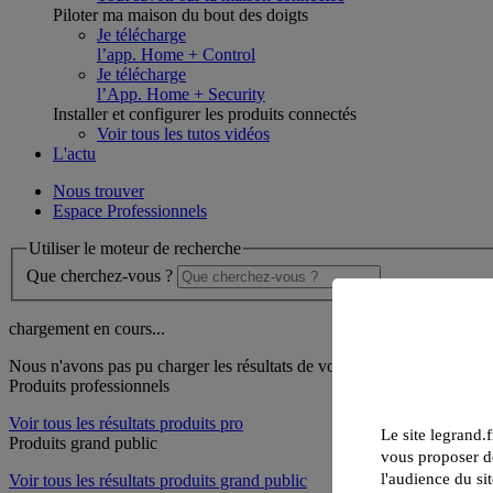
Piloter ma maison du bout des doigts
Je télécharge
l’app. Home + Control
Je télécharge
l’App. Home + Security
Installer et configurer les produits connectés
Voir tous les tutos vidéos
L'actu
Nous trouver
Espace Professionnels
Utiliser le moteur de recherche
Que cherchez-vous ?
chargement en cours...
Nous n'avons pas pu charger les résultats de votre recherche
Produits professionnels
Voir tous les résultats produits pro
Le site legrand.f
Produits grand public
vous proposer de
l'audience du sit
Voir tous les résultats produits grand public