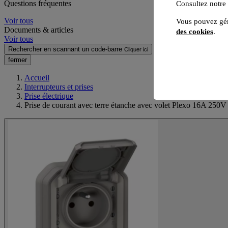
Questions fréquentes
Consultez notre
Voir tous
Vous pouvez gér
Documents & articles
des cookies
.
Voir tous
Rechercher en scannant un code-barre
Cliquer ici
fermer
Accueil
Interrupteurs et prises
Prise électrique
Prise de courant avec terre étanche avec volet Plexo 16A 250V