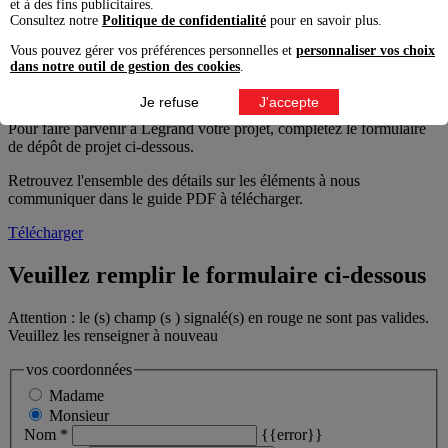
et à des fins publicitaires.
:
Consultez notre
Politique de confidentialité
pour en savoir plus.
fiche d’identité du projet
Vous pouvez gérer vos préférences personnelles et
personnaliser vos choix
descriptif du projet et ses objectifs pédagogiques
dans notre outil de gestion des cookies
.
descriptif des différentes séquences pédagogiques
dossier technique du projet
Je refuse
J'accepte
Pour faire parvenir à Legrand votre projet, complétez le formulaire
de dépôt de projet ci-dessous.
Retrouvez l'ensemble des détails sur les éléments à nous
communiquer dans le guide PDF à télécharger.
Télécharger
Veuillez remplir le formulaire ci-dessous
Attention : le (s) champ (s ) signalé(s) en rouge ne sont pas valides.
Veuillez les renseigner à nouveau
vos coordonnées
Madame
Monsieur
Nom *
{{error}}