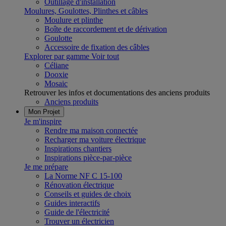
Outillage d'installation
Moulures, Goulottes, Plinthes et câbles
Moulure et plinthe
Boîte de raccordement et de dérivation
Goulotte
Accessoire de fixation des câbles
Explorer par gamme
Voir tout
Céliane
Dooxie
Mosaic
Retrouver les infos et documentations des anciens produits
Anciens produits
Mon Projet
Je m'inspire
Rendre ma maison connectée
Recharger ma voiture électrique
Inspirations chantiers
Inspirations pièce-par-pièce
Je me prépare
La Norme NF C 15-100
Rénovation électrique
Conseils et guides de choix
Guides interactifs
Guide de l'électricité
Trouver un électricien