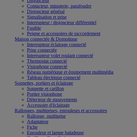
Disjoncteur
Contacteur, minuterie, parafoudre
Disjoncteur général
Signalisation et prise
Interrupteur / disjoncteur différentiel
Fusible
Peigne et accessoires de raccordement
Maison connectée & Domotique
Interrupteur éclairage connecté
Prise connectée
Interrupteur volet roulant connecté
Thermostat connecté
Visiophone connecté
Réseau numérique et équipement multimédia
Tableau électrique connecté
Sonnettes, portiers et éclairage
Sonnette et carillon
Portier visiophone
Détecteur de mouvements
Accessoire d'éclairage
Rallonges, multiprises, enrouleurs et accessoires
Rallonge, multiprise
Adaptateur
Fiche
Enrouleur et lampe baladeuse