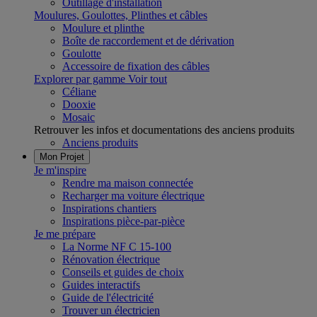
Outillage d'installation
Moulures, Goulottes, Plinthes et câbles
Moulure et plinthe
Boîte de raccordement et de dérivation
Goulotte
Accessoire de fixation des câbles
Explorer par gamme
Voir tout
Céliane
Dooxie
Mosaic
Retrouver les infos et documentations des anciens produits
Anciens produits
Mon Projet
Je m'inspire
Rendre ma maison connectée
Recharger ma voiture électrique
Inspirations chantiers
Inspirations pièce-par-pièce
Je me prépare
La Norme NF C 15-100
Rénovation électrique
Conseils et guides de choix
Guides interactifs
Guide de l'électricité
Trouver un électricien