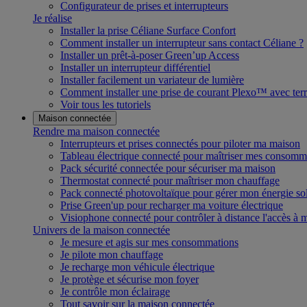
Configurateur de prises et interrupteurs
Je réalise
Installer la prise Céliane Surface Confort
Comment installer un interrupteur sans contact Céliane ?
Installer un prêt-à-poser Green’up Access
Installer un interrupteur différentiel
Installer facilement un variateur de lumière
Comment installer une prise de courant Plexo™ avec terr
Voir tous les tutoriels
Maison connectée
Rendre ma maison connectée
Interrupteurs et prises connectés pour piloter ma maison
Tableau électrique connecté pour maîtriser mes consomm
Pack sécurité connectée pour sécuriser ma maison
Thermostat connecté pour maîtriser mon chauffage
Pack connecté photovoltaïque pour gérer mon énergie sol
Prise Green'up pour recharger ma voiture électrique
Visiophone connecté pour contrôler à distance l'accès à
Univers de la maison connectée
Je mesure et agis sur mes consommations
Je pilote mon chauffage
Je recharge mon véhicule électrique
Je protège et sécurise mon foyer
Je contrôle mon éclairage
Tout savoir sur la maison connectée