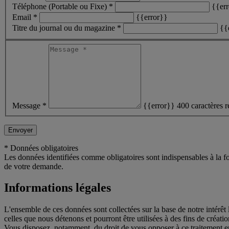
Téléphone (Portable ou Fixe) *
{{er
Email *
{{error}}
Titre du journal ou du magazine *
{{
Message *
{{error}}
400 caractères r
Envoyer
* Données obligatoires
Les données identifiées comme obligatoires sont indispensables à la 
de votre demande.
Informations légales
L'ensemble de ces données sont collectées sur la base de notre intérê
celles que nous détenons et pourront être utilisées à des fins de création
Vous disposez, notamment, du droit de vous opposer à ce traitement en