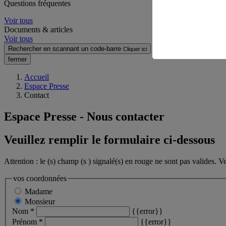
Questions fréquentes
Voir tous
Documents & articles
Voir tous
Rechercher en scannant un code-barre
Cliquer ici
fermer
Accueil
Espace Presse
Contact
Espace Presse - Nous contacter
Veuillez remplir le formulaire ci-dessous
Attention : le (s) champ (s ) signalé(s) en rouge ne sont pas valides. V
vos coordonnées
Madame
Monsieur
Nom *
{{error}}
Prénom *
{{error}}