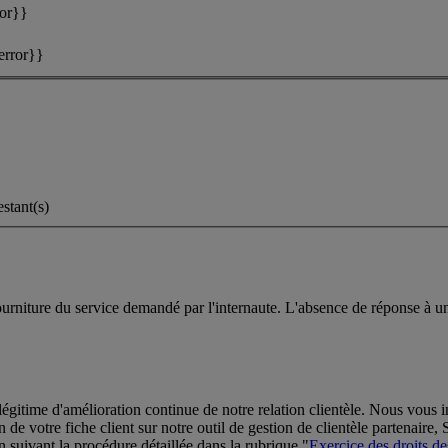
ror}}
error}}
estant(s)
fourniture du service demandé par l'internaute. L'absence de réponse à
t légitime d'amélioration continue de notre relation clientèle. Nous vo
 de votre fiche client sur notre outil de gestion de clientèle partenaire, 
 suivant la procédure détaillée dans la rubrique "
Exercice des droits des