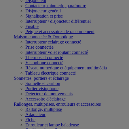
Disjoncteur
Contacteur, minuterie, parafoudre
Disjoncteur général
Signalisation et prise
Interrupteur / disjoncteur différentiel
Fusible
Peigne et accessoires de raccordement
Maison connectée & Domotique
Interrupteur éclairage connecté
Prise connectée
Interrupteur volet roulant connecté
Thermostat connecté
Visiophone connecté
Réseau numérique et équipement multimédia
Tableau électrique connecté
Sonnettes, portiers et éclairage
Sonnette et carillon
Portier visiophone
Détecteur de mouvements
Accessoire d'éclairage
Rallonges, multiprises, enrouleurs et accessoires
Rallonge, multiprise
Adaptateur
Fiche
Enrouleur et lampe baladeuse