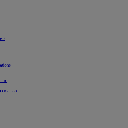
e ?
ations
aire
 ma maison