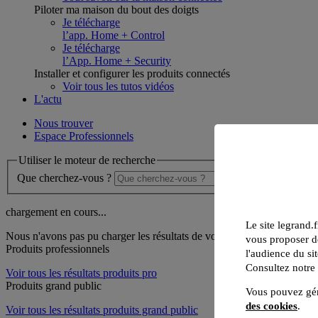
Piloter ma maison du bout des doigts
Je télécharge
l’app. Home + Control
Je télécharge
l’App. Home + Security
Installer et configurer les produits connectés
Voir tous les tutos vidéos
L'actu
Nous trouver
Espace Professionnels
Utiliser le moteur de recherche
Que cherchez-vous ?
chargement en cours...
Le site legrand.f
Nous n'avons pas pu charger les résultats de votre recherche
vous proposer de
Produits professionnels
l'audience du sit
Consultez notre
Voir tous les résultats produits pro
Produits grand public
Vous pouvez gér
des cookies
.
Voir tous les résultats produits grand public