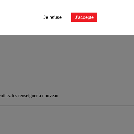
Je refuse
J'accepte
euillez les renseigner à nouveau