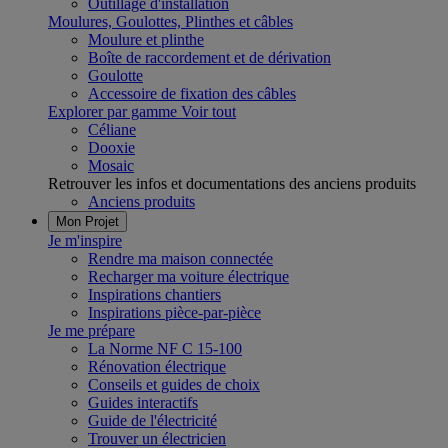
Outillage d'installation
Moulures, Goulottes, Plinthes et câbles
Moulure et plinthe
Boîte de raccordement et de dérivation
Goulotte
Accessoire de fixation des câbles
Explorer par gamme
Voir tout
Céliane
Dooxie
Mosaic
Retrouver les infos et documentations des anciens produits
Anciens produits
Mon Projet
Je m'inspire
Rendre ma maison connectée
Recharger ma voiture électrique
Inspirations chantiers
Inspirations pièce-par-pièce
Je me prépare
La Norme NF C 15-100
Rénovation électrique
Conseils et guides de choix
Guides interactifs
Guide de l'électricité
Trouver un électricien