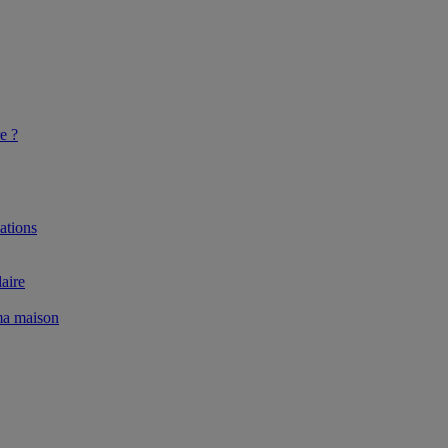
e ?
ations
aire
 ma maison