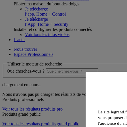
Piloter ma maison du bout des doigts
Je télécharge
l’app. Home + Control
Je télécharge
l’App. Home + Security
Installer et configurer les produits connectés
Voir tous les tutos vidéos
L'actu
Nous trouver
Espace Professionnels
Utiliser le moteur de recherche
Que cherchez-vous ?
chargement en cours...
Nous n'avons pas pu charger les résultats de votre recherche
Produits professionnels
Voir tous les résultats produits pro
Le site legrand.f
Produits grand public
vous proposer de
l'audience du sit
Voir tous les résultats produits grand public