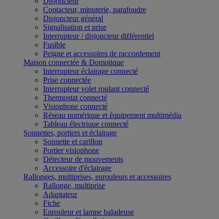
Disjoncteur
Contacteur, minuterie, parafoudre
Disjoncteur général
Signalisation et prise
Interrupteur / disjoncteur différentiel
Fusible
Peigne et accessoires de raccordement
Maison connectée & Domotique
Interrupteur éclairage connecté
Prise connectée
Interrupteur volet roulant connecté
Thermostat connecté
Visiophone connecté
Réseau numérique et équipement multimédia
Tableau électrique connecté
Sonnettes, portiers et éclairage
Sonnette et carillon
Portier visiophone
Détecteur de mouvements
Accessoire d'éclairage
Rallonges, multiprises, enrouleurs et accessoires
Rallonge, multiprise
Adaptateur
Fiche
Enrouleur et lampe baladeuse