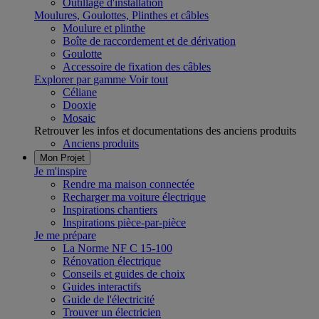
Outillage d'installation
Moulures, Goulottes, Plinthes et câbles
Moulure et plinthe
Boîte de raccordement et de dérivation
Goulotte
Accessoire de fixation des câbles
Explorer par gamme
Voir tout
Céliane
Dooxie
Mosaic
Retrouver les infos et documentations des anciens produits
Anciens produits
Mon Projet
Je m'inspire
Rendre ma maison connectée
Recharger ma voiture électrique
Inspirations chantiers
Inspirations pièce-par-pièce
Je me prépare
La Norme NF C 15-100
Rénovation électrique
Conseils et guides de choix
Guides interactifs
Guide de l'électricité
Trouver un électricien