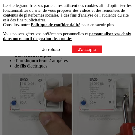
Le site legrand.fr et ses partenaires utilisent des cookies afin d'optimiser les
fonctionnalités du site, de vous proposer des vidéos et des remontées de
contenus de plateformes sociales, à des fins d'analyse de l'audience du site
Matériel requis
et à des fins publicitaires.
Consultez notre
Politique de confidentialité
pour en savoir plus.
Pour installer l’interrupteur horaire, munissez-vous :
Vous pouvez gérer vos préférences personnelles et
personnaliser vos choix
dans notre outil de gestion des cookies
.
d'une
pince coupante
Je refuse
J'accepte
d'une
pince à dénuder
d'un
tournevis
plat
d’un
disjoncteur
2 ampères
de
fils
électriques