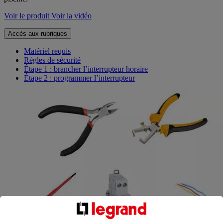
Voir le produit
Voir la vidéo
Accès aux rubriques
Matériel requis
Règles de sécurité
Étape 1 : brancher l’interrupteur horaire
Étape 2 : programmer l’interrupteur