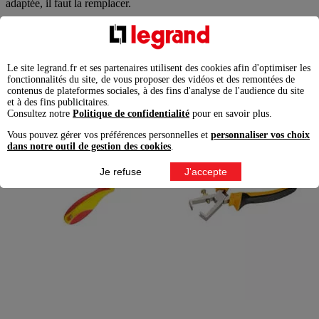
adaptée, il faut la remplacer.
Voir les produits
Voir la vidéo
Accès aux rubriques
Le site legrand.fr et ses partenaires utilisent des cookies afin d'optimiser les
Matériel requis
fonctionnalités du site, de vous proposer des vidéos et des remontées de
Étape 1 : préparer les fils téléphoniques
contenus de plateformes sociales, à des fins d'analyse de l'audience du site
et à des fins publicitaires.
Étape 2 : raccorder les fils à la nouvelle prise de téléphone en
Consultez notre
Politique de confidentialité
pour en savoir plus.
T
Vous pouvez gérer vos préférences personnelles et
personnaliser vos choix
dans notre outil de gestion des cookies
.
Je refuse
J'accepte