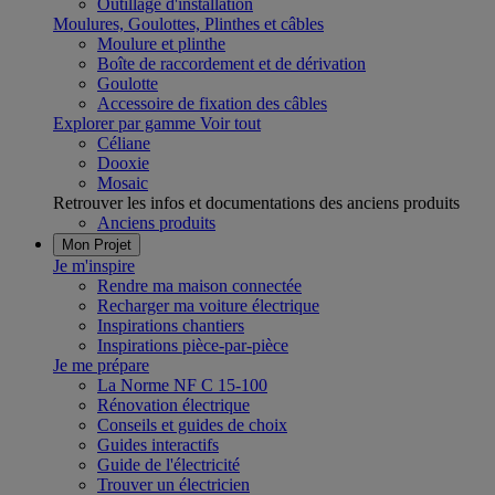
Outillage d'installation
Moulures, Goulottes, Plinthes et câbles
Moulure et plinthe
Boîte de raccordement et de dérivation
Goulotte
Accessoire de fixation des câbles
Explorer par gamme
Voir tout
Céliane
Dooxie
Mosaic
Retrouver les infos et documentations des anciens produits
Anciens produits
Mon Projet
Je m'inspire
Rendre ma maison connectée
Recharger ma voiture électrique
Inspirations chantiers
Inspirations pièce-par-pièce
Je me prépare
La Norme NF C 15-100
Rénovation électrique
Conseils et guides de choix
Guides interactifs
Guide de l'électricité
Trouver un électricien