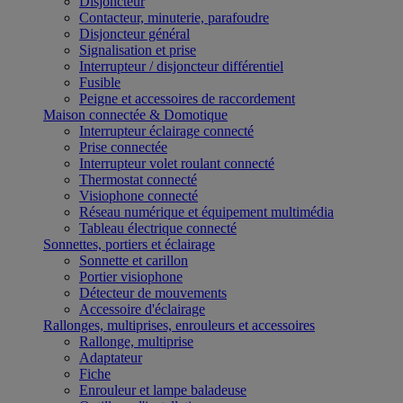
Disjoncteur
Contacteur, minuterie, parafoudre
Disjoncteur général
Signalisation et prise
Interrupteur / disjoncteur différentiel
Fusible
Peigne et accessoires de raccordement
Maison connectée & Domotique
Interrupteur éclairage connecté
Prise connectée
Interrupteur volet roulant connecté
Thermostat connecté
Visiophone connecté
Réseau numérique et équipement multimédia
Tableau électrique connecté
Sonnettes, portiers et éclairage
Sonnette et carillon
Portier visiophone
Détecteur de mouvements
Accessoire d'éclairage
Rallonges, multiprises, enrouleurs et accessoires
Rallonge, multiprise
Adaptateur
Fiche
Enrouleur et lampe baladeuse