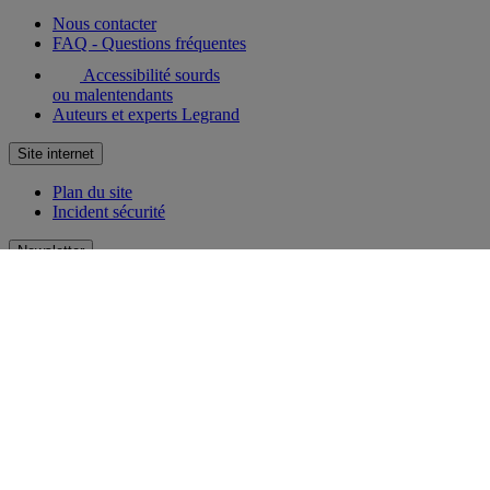
Nous contacter
FAQ - Questions fréquentes
Accessibilité sourds
ou malentendants
Auteurs et experts Legrand
Site internet
Plan du site
Incident sécurité
Newsletter
Recevez par e-mail la newsletter Legrand ! Découvrez en avant-
première les nouveautés et innovations. Laissez-vous inspirer et
restez toujours au courant !
S'inscrire
Réseaux sociaux
facebook
Instagram
LinkedIn
Pinterest