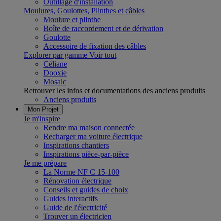
Outillage d'installation
Moulures, Goulottes, Plinthes et câbles
Moulure et plinthe
Boîte de raccordement et de dérivation
Goulotte
Accessoire de fixation des câbles
Explorer par gamme
Voir tout
Céliane
Dooxie
Mosaic
Retrouver les infos et documentations des anciens produits
Anciens produits
Mon Projet
Je m'inspire
Rendre ma maison connectée
Recharger ma voiture électrique
Inspirations chantiers
Inspirations pièce-par-pièce
Je me prépare
La Norme NF C 15-100
Rénovation électrique
Conseils et guides de choix
Guides interactifs
Guide de l'électricité
Trouver un électricien