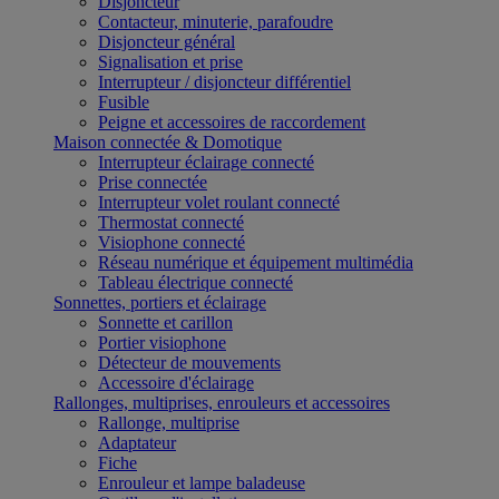
Disjoncteur
Contacteur, minuterie, parafoudre
Disjoncteur général
Signalisation et prise
Interrupteur / disjoncteur différentiel
Fusible
Peigne et accessoires de raccordement
Maison connectée & Domotique
Interrupteur éclairage connecté
Prise connectée
Interrupteur volet roulant connecté
Thermostat connecté
Visiophone connecté
Réseau numérique et équipement multimédia
Tableau électrique connecté
Sonnettes, portiers et éclairage
Sonnette et carillon
Portier visiophone
Détecteur de mouvements
Accessoire d'éclairage
Rallonges, multiprises, enrouleurs et accessoires
Rallonge, multiprise
Adaptateur
Fiche
Enrouleur et lampe baladeuse