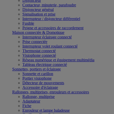
Disjoncteur
Contacteur, minuterie, parafoudre
Disjoncteur général
Signalisation et prise
Interrupteur / disjoncteur différentiel
Fusible
Peigne et accessoires de raccordement
Maison connectée & Domotique
Interrupteur éclairage connecté
Prise connectée
Interrupteur volet roulant connecté
Thermostat connecté
Visiophone connecté
Réseau numérique et équipement multimédia
Tableau électrique connecté
Sonnettes, portiers et éclairage
Sonnette et carillon
Portier visiophone
Détecteur de mouvements
Accessoire d'éclairage
Rallonges, multiprises, enrouleurs et accessoires
Rallonge, multiprise
Adaptateur
Fiche
Enrouleur et lampe baladeuse