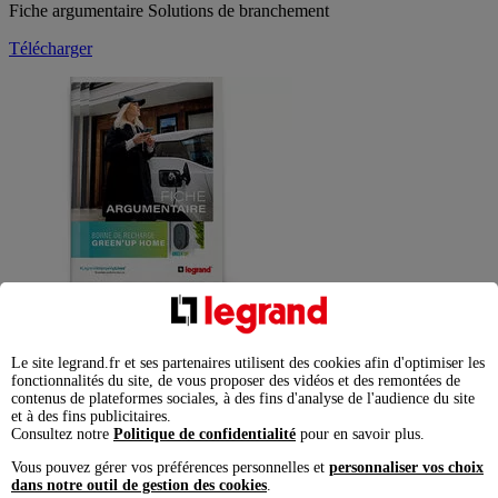
Fiche argumentaire Solutions de branchement
Télécharger
Fiche argumentaire Green'UP
Télécharger
Le site legrand.fr et ses partenaires utilisent des cookies afin d'optimiser les
fonctionnalités du site, de vous proposer des vidéos et des remontées de
contenus de plateformes sociales, à des fins d'analyse de l'audience du site
et à des fins publicitaires.
Consultez notre
Politique de confidentialité
pour en savoir plus.
Vous pouvez gérer vos préférences personnelles et
personnaliser vos choix
dans notre outil de gestion des cookies
.