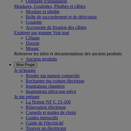
Outillage d'installation
Moulures, Goulottes, Plinthes et câbles
Moulure et plinthe
Boîte de raccordement et de dérivation
Goulotte
Accessoire de fixation des câbles
Explorer par gamme
Voir tout
Céliane
Dooxie
Mosaic
Retrouver les infos et documentations des anciens produits
Anciens produits
Mon Projet
Je m'inspire
Rendre ma maison connectée
Recharger ma voiture électrique
Inspirations chantiers
Inspirations pièce-par-pièce
Je me prépare
La Norme NF C 15-100
Rénovation électrique
Conseils et guides de choix
Guides interactifs
Guide de l'électricité
Trouver un électricien