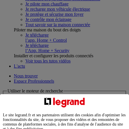
Je pilote mon chauffage
Je recharge mon véhicule électrique
Je protège et sécurise mon foyer
Je contrôle mon éclairage
Tout savoir sur la maison connectée
Piloter ma maison du bout des doigts
Je télécharge
l’app. Home + Control
Je télécharge
l’App. Home + Security
Installer et configurer les produits connectés
Voir tous les tutos vidéos
L'actu
Nous trouver
Espace Professionnels
Utiliser le moteur de recherche
Que cherchez-vous ?
chargement en cours...
Le site legrand.fr et ses partenaires utilisent des cookies afin d'optimiser les
fonctionnalités du site, de vous proposer des vidéos et des remontées de
Nous n'avons pas pu charger les résultats de votre recherche
contenus de plateformes sociales, à des fins d'analyse de l'audience du site
Produits professionnels
et à des fins publicitaires.