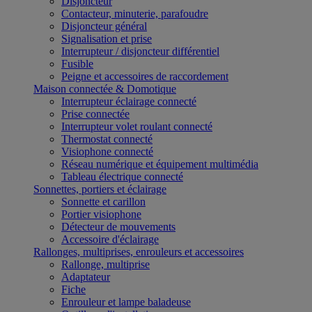
Disjoncteur
Contacteur, minuterie, parafoudre
Disjoncteur général
Signalisation et prise
Interrupteur / disjoncteur différentiel
Fusible
Peigne et accessoires de raccordement
Maison connectée & Domotique
Interrupteur éclairage connecté
Prise connectée
Interrupteur volet roulant connecté
Thermostat connecté
Visiophone connecté
Réseau numérique et équipement multimédia
Tableau électrique connecté
Sonnettes, portiers et éclairage
Sonnette et carillon
Portier visiophone
Détecteur de mouvements
Accessoire d'éclairage
Rallonges, multiprises, enrouleurs et accessoires
Rallonge, multiprise
Adaptateur
Fiche
Enrouleur et lampe baladeuse