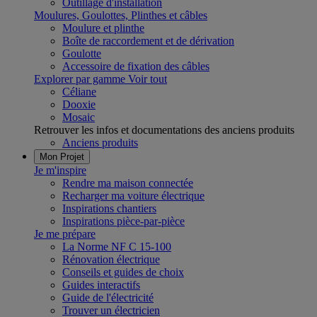
Outillage d'installation
Moulures, Goulottes, Plinthes et câbles
Moulure et plinthe
Boîte de raccordement et de dérivation
Goulotte
Accessoire de fixation des câbles
Explorer par gamme
Voir tout
Céliane
Dooxie
Mosaic
Retrouver les infos et documentations des anciens produits
Anciens produits
Mon Projet
Je m'inspire
Rendre ma maison connectée
Recharger ma voiture électrique
Inspirations chantiers
Inspirations pièce-par-pièce
Je me prépare
La Norme NF C 15-100
Rénovation électrique
Conseils et guides de choix
Guides interactifs
Guide de l'électricité
Trouver un électricien