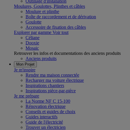
Outillage d'installation
Moulures, Goulottes, Plinthes et câbles
Moulure et plinthe
Boîte de raccordement et de dérivation
Goulotte
Accessoire de fixation des câbles
Explorer par gamme
Voir tout
Céliane
Dooxie
Mosaic
Retrouver les infos et documentations des anciens produits
Anciens produits
Mon Projet
Je m'inspire
Rendre ma maison connectée
Recharger ma voiture électrique
Inspirations chantiers
Inspirations pièce-par-pièce
Je me prépare
La Norme NF C 15-100
Rénovation électrique
Conseils et guides de choix
Guides interactifs
Guide de l'électricité
Trouver un électricien