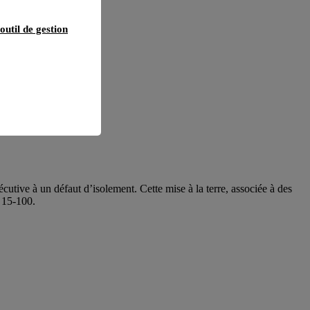
outil de gestion
cutive à un défaut d’isolement. Cette mise à la terre, associée à des
C 15-100.