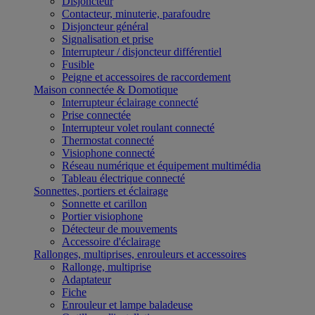
Disjoncteur
Contacteur, minuterie, parafoudre
Disjoncteur général
Signalisation et prise
Interrupteur / disjoncteur différentiel
Fusible
Peigne et accessoires de raccordement
Maison connectée & Domotique
Interrupteur éclairage connecté
Prise connectée
Interrupteur volet roulant connecté
Thermostat connecté
Visiophone connecté
Réseau numérique et équipement multimédia
Tableau électrique connecté
Sonnettes, portiers et éclairage
Sonnette et carillon
Portier visiophone
Détecteur de mouvements
Accessoire d'éclairage
Rallonges, multiprises, enrouleurs et accessoires
Rallonge, multiprise
Adaptateur
Fiche
Enrouleur et lampe baladeuse