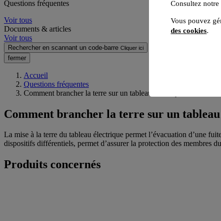
Questions fréquentes
Consultez notre
Voir tous
Vous pouvez gér
Documents & articles
des cookies
.
Voir tous
Rechercher en scannant un code-barre
Cliquer ici
fermer
Accueil
Questions fréquentes
Comment brancher la terre sur un tableau électrique ?
Comment brancher la terre sur un tableau 
La mise à la terre du tableau électrique permet l’évacuation d’une fuit
dispositifs différentiels, permet d’assurer la protection des membres 
Produits concernés