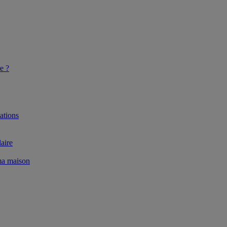
e ?
ations
aire
 ma maison