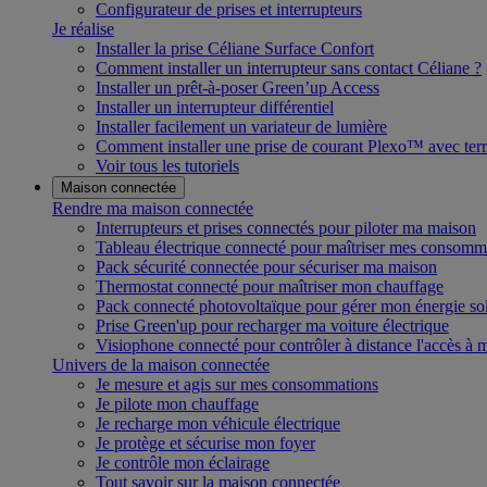
Configurateur de prises et interrupteurs
Je réalise
Installer la prise Céliane Surface Confort
Comment installer un interrupteur sans contact Céliane ?
Installer un prêt-à-poser Green’up Access
Installer un interrupteur différentiel
Installer facilement un variateur de lumière
Comment installer une prise de courant Plexo™ avec terr
Voir tous les tutoriels
Maison connectée
Rendre ma maison connectée
Interrupteurs et prises connectés pour piloter ma maison
Tableau électrique connecté pour maîtriser mes consomm
Pack sécurité connectée pour sécuriser ma maison
Thermostat connecté pour maîtriser mon chauffage
Pack connecté photovoltaïque pour gérer mon énergie sol
Prise Green'up pour recharger ma voiture électrique
Visiophone connecté pour contrôler à distance l'accès à
Univers de la maison connectée
Je mesure et agis sur mes consommations
Je pilote mon chauffage
Je recharge mon véhicule électrique
Je protège et sécurise mon foyer
Je contrôle mon éclairage
Tout savoir sur la maison connectée