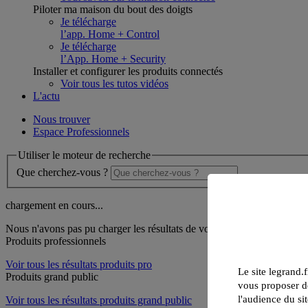
Piloter ma maison du bout des doigts
Je télécharge
l’app. Home + Control
Je télécharge
l’App. Home + Security
Installer et configurer les produits connectés
Voir tous les tutos vidéos
L'actu
Nous trouver
Espace Professionnels
Utiliser le moteur de recherche
Que cherchez-vous ?
chargement en cours...
Nous n'avons pas pu charger les résultats de votre recherche
Produits professionnels
Voir tous les résultats produits pro
Le site legrand.f
Produits grand public
vous proposer de
l'audience du sit
Voir tous les résultats produits grand public