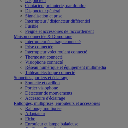
Disjoncteur
Contacteur, minuterie, parafoudre
Disjoncteur général
Signalisation et prise
Interrupteur / disjoncteur différentiel
Fusible
Peigne et accessoires de raccordement
Maison connectée & Domotique
Interrupteur éclairage connecté
Prise connectée
Interrupteur volet roulant connecté
Thermostat connecté
Visiophone connecté
Réseau numérique et équipement multimédia
Tableau électrique connecté
Sonnettes, portiers et éclairage
Sonnette et carillon
Portier visiophone
Détecteur de mouvements
Accessoire d'éclairage
Rallonges, multiprises, enrouleurs et accessoires
Rallonge, multiprise
Adaptateur
Fiche
Enrouleur et lampe baladeuse