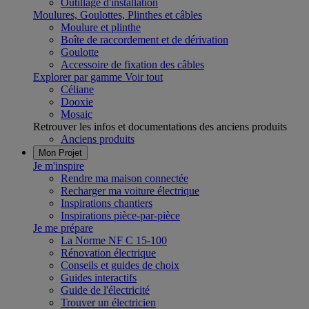
Outillage d'installation
Moulures, Goulottes, Plinthes et câbles
Moulure et plinthe
Boîte de raccordement et de dérivation
Goulotte
Accessoire de fixation des câbles
Explorer par gamme
Voir tout
Céliane
Dooxie
Mosaic
Retrouver les infos et documentations des anciens produits
Anciens produits
Mon Projet
Je m'inspire
Rendre ma maison connectée
Recharger ma voiture électrique
Inspirations chantiers
Inspirations pièce-par-pièce
Je me prépare
La Norme NF C 15-100
Rénovation électrique
Conseils et guides de choix
Guides interactifs
Guide de l'électricité
Trouver un électricien