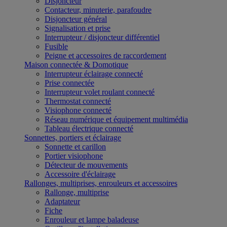
Disjoncteur
Contacteur, minuterie, parafoudre
Disjoncteur général
Signalisation et prise
Interrupteur / disjoncteur différentiel
Fusible
Peigne et accessoires de raccordement
Maison connectée & Domotique
Interrupteur éclairage connecté
Prise connectée
Interrupteur volet roulant connecté
Thermostat connecté
Visiophone connecté
Réseau numérique et équipement multimédia
Tableau électrique connecté
Sonnettes, portiers et éclairage
Sonnette et carillon
Portier visiophone
Détecteur de mouvements
Accessoire d'éclairage
Rallonges, multiprises, enrouleurs et accessoires
Rallonge, multiprise
Adaptateur
Fiche
Enrouleur et lampe baladeuse