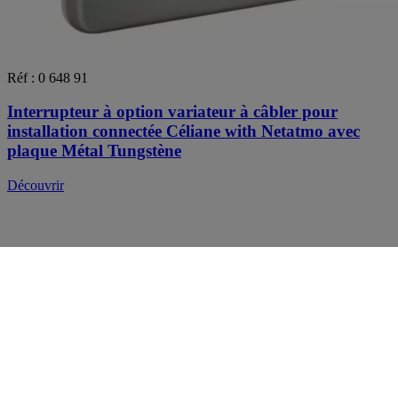
Réf : 0 648 91
Interrupteur à option variateur à câbler pour
installation connectée Céliane with Netatmo avec
plaque Métal Tungstène
Découvrir