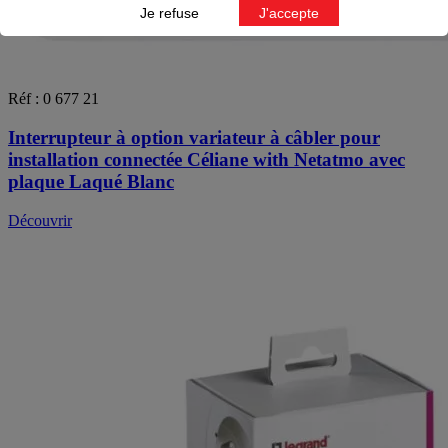
Je refuse
J'accepte
Réf : 0 677 21
Interrupteur à option variateur à câbler pour
installation connectée Céliane with Netatmo avec
plaque Laqué Blanc
Découvrir