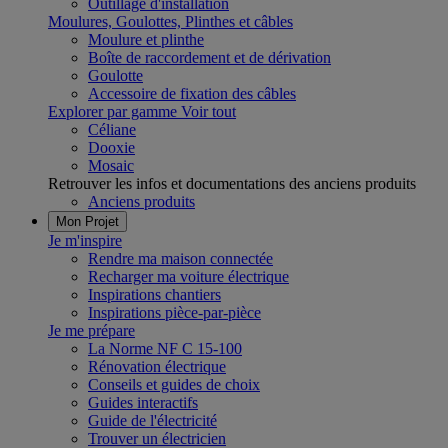
Outillage d'installation
Moulures, Goulottes, Plinthes et câbles
Moulure et plinthe
Boîte de raccordement et de dérivation
Goulotte
Accessoire de fixation des câbles
Explorer par gamme
Voir tout
Céliane
Dooxie
Mosaic
Retrouver les infos et documentations des anciens produits
Anciens produits
Mon Projet
Je m'inspire
Rendre ma maison connectée
Recharger ma voiture électrique
Inspirations chantiers
Inspirations pièce-par-pièce
Je me prépare
La Norme NF C 15-100
Rénovation électrique
Conseils et guides de choix
Guides interactifs
Guide de l'électricité
Trouver un électricien