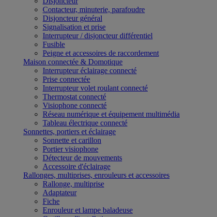
Disjoncteur
Contacteur, minuterie, parafoudre
Disjoncteur général
Signalisation et prise
Interrupteur / disjoncteur différentiel
Fusible
Peigne et accessoires de raccordement
Maison connectée & Domotique
Interrupteur éclairage connecté
Prise connectée
Interrupteur volet roulant connecté
Thermostat connecté
Visiophone connecté
Réseau numérique et équipement multimédia
Tableau électrique connecté
Sonnettes, portiers et éclairage
Sonnette et carillon
Portier visiophone
Détecteur de mouvements
Accessoire d'éclairage
Rallonges, multiprises, enrouleurs et accessoires
Rallonge, multiprise
Adaptateur
Fiche
Enrouleur et lampe baladeuse