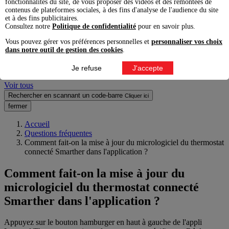
fonctionnalités du site, de vous proposer des vidéos et des remontées de
contenus de plateformes sociales, à des fins d'analyse de l'audience du site
Voir tous les résultats produits pro
et à des fins publicitaires.
Produits grand public
Consultez notre
Politique de confidentialité
pour en savoir plus.
Voir tous les résultats produits grand public
Vous pouvez gérer vos préférences personnelles et
personnaliser vos choix
Questions fréquentes
dans notre outil de gestion des cookies
.
Voir tous
Je refuse
J'accepte
Documents & articles
Voir tous
Rechercher en scannant un code-barre
Cliquer ici
fermer
Accueil
Questions fréquentes
Comment fait-on la mise à jour du micrologiciel du thermostat
connecté Smarther dans l'application ?
Comment fait-on la mise à jour du
micrologiciel du thermostat connecté
Smarther dans l'application ?
Appuyez sur le bouton hamburger en haut à gauche de l'appli