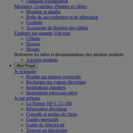
Outillage d'installation
Moulures, Goulottes, Plinthes et câbles
Moulure et plinthe
Boîte de raccordement et de dérivation
Goulotte
Accessoire de fixation des câbles
Explorer par gamme
Voir tout
Céliane
Dooxie
Mosaic
Retrouver les infos et documentations des anciens produits
Anciens produits
Mon Projet
Je m'inspire
Rendre ma maison connectée
Recharger ma voiture électrique
Inspirations chantiers
Inspirations pièce-par-pièce
Je me prépare
La Norme NF C 15-100
Rénovation électrique
Conseils et guides de choix
Guides interactifs
Guide de l'électricité
Trouver un électricien