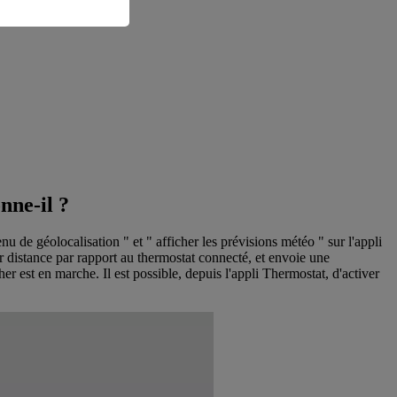
nne-il ?
 de géolocalisation " et " afficher les prévisions météo " sur l'appli
ur distance par rapport au thermostat connecté, et envoie une
her est en marche. Il est possible, depuis l'appli Thermostat, d'activer