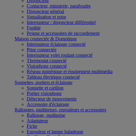
Disjoncteur
Contacteur, minuterie, parafoudre
Disjoncteur général
Signalisation et prise
Interrupteur / disjoncteur différentiel
Fusible
Peigne et accessoires de raccordement
Maison connectée & Domotique
Interrupteur éclairage connecté
Prise connectée
Interrupteur volet roulant connecté
Thermostat connecté
Visiophone connecté
Réseau numérique et équipement multimédia
Tableau électrique connecté
Sonnettes, portiers et éclairage
Sonnette et carillon
Portier visiophone
Détecteur de mouvements
Accessoire d'éclairage
Rallonges, multiprises, enrouleurs et accessoires
Rallonge, multiprise
Adaptateur
Fiche
Enrouleur et lampe baladeuse