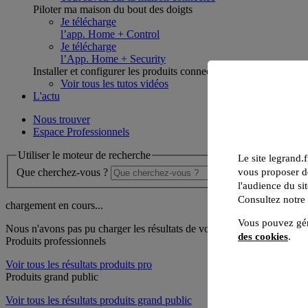
Piloter ma maison du bout des doigts
Je télécharge
l’app. Home + Control
Je télécharge
l’App. Home + Security
Installer et configurer les produits connectés
Voir tous les tutos vidéos
L'actu
Nous trouver
Espace Professionnels
Utiliser le moteur de recherche
Le site legrand.f
vous proposer de
Que cherchez-vous ?
l'audience du sit
Consultez notre
chargement en cours...
Vous pouvez gér
Nous n'avons pas pu charger les résultats de votre recherche
des cookies
.
Produits professionnels
Voir tous les résultats produits pro
Produits grand public
Voir tous les résultats produits grand public