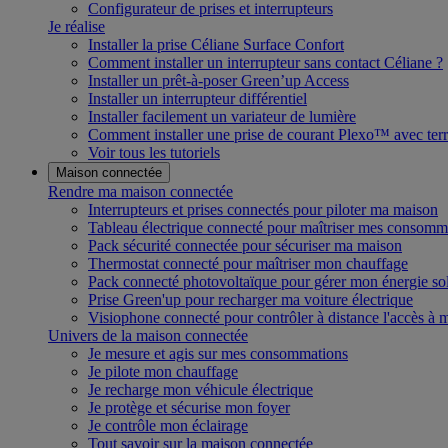
Configurateur de prises et interrupteurs
Je réalise
Installer la prise Céliane Surface Confort
Comment installer un interrupteur sans contact Céliane ?
Installer un prêt-à-poser Green’up Access
Installer un interrupteur différentiel
Installer facilement un variateur de lumière
Comment installer une prise de courant Plexo™ avec terr
Voir tous les tutoriels
Maison connectée
Rendre ma maison connectée
Interrupteurs et prises connectés pour piloter ma maison
Tableau électrique connecté pour maîtriser mes consomm
Pack sécurité connectée pour sécuriser ma maison
Thermostat connecté pour maîtriser mon chauffage
Pack connecté photovoltaïque pour gérer mon énergie sol
Prise Green'up pour recharger ma voiture électrique
Visiophone connecté pour contrôler à distance l'accès à
Univers de la maison connectée
Je mesure et agis sur mes consommations
Je pilote mon chauffage
Je recharge mon véhicule électrique
Je protège et sécurise mon foyer
Je contrôle mon éclairage
Tout savoir sur la maison connectée