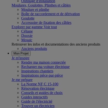
Outillage d'installation
Moulures, Goulottes, Plinthes et câbles
Moulure et plinthe
Boîte de raccordement et de dérivation
Goulotte
Accessoire de fixation des câbles
Explorer par gamme
Voir tout
Céliane
Dooxie
Mosaic
Retrouver les infos et documentations des anciens produits
Anciens produits
Mon Projet
Je m'inspire
Rendre ma maison connectée
Recharger ma voiture électrique
Inspirations chantiers
Inspirations pièce-par-pièce
Je me prépare
La Norme NF C 15-100
Rénovation électrique
Conseils et guides de choix
Guides interactifs
Guide de l'électricité
Trouver un électricien