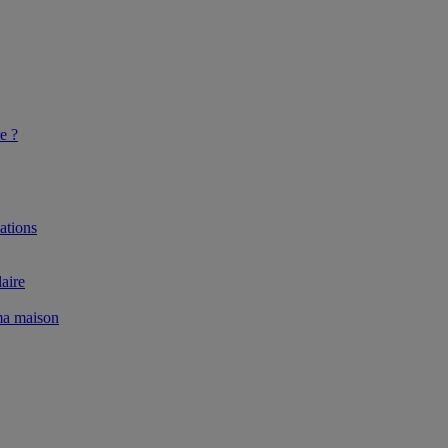
e ?
ations
aire
 ma maison