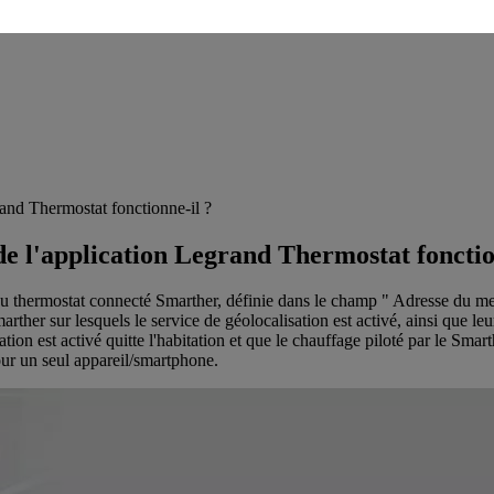
rand Thermostat fonctionne-il ?
de l'application Legrand Thermostat fonctio
 du thermostat connecté Smarther, définie dans le champ " Adresse du menu
arther sur lesquels le service de géolocalisation est activé, ainsi que le
ation est activé quitte l'habitation et que le chauffage piloté par le Smart
our un seul appareil/smartphone.