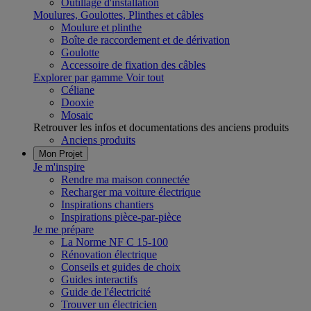
Outillage d'installation
Moulures, Goulottes, Plinthes et câbles
Moulure et plinthe
Boîte de raccordement et de dérivation
Goulotte
Accessoire de fixation des câbles
Explorer par gamme
Voir tout
Céliane
Dooxie
Mosaic
Retrouver les infos et documentations des anciens produits
Anciens produits
Mon Projet
Je m'inspire
Rendre ma maison connectée
Recharger ma voiture électrique
Inspirations chantiers
Inspirations pièce-par-pièce
Je me prépare
La Norme NF C 15-100
Rénovation électrique
Conseils et guides de choix
Guides interactifs
Guide de l'électricité
Trouver un électricien