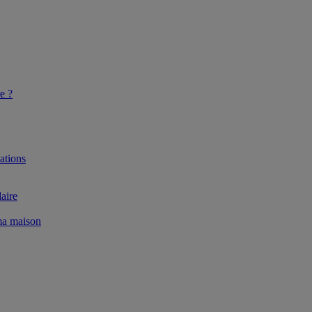
e ?
ations
aire
 ma maison