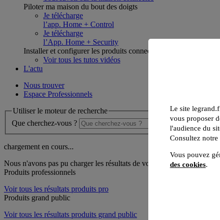
Piloter ma maison du bout des doigts
Je télécharge
l’app. Home + Control
Je télécharge
l’App. Home + Security
Installer et configurer les produits connectés
Voir tous les tutos vidéos
L'actu
Nous trouver
Espace Professionnels
Le site legrand.f
Utiliser le moteur de recherche
vous proposer de
Que cherchez-vous ?
l'audience du sit
Consultez notre
chargement en cours...
Vous pouvez gér
Nous n'avons pas pu charger les résultats de votre recherche
des cookies
.
Produits professionnels
Voir tous les résultats produits pro
Produits grand public
Voir tous les résultats produits grand public