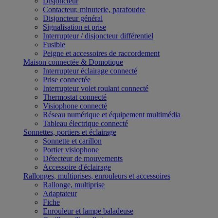
Disjoncteur
Contacteur, minuterie, parafoudre
Disjoncteur général
Signalisation et prise
Interrupteur / disjoncteur différentiel
Fusible
Peigne et accessoires de raccordement
Maison connectée & Domotique
Interrupteur éclairage connecté
Prise connectée
Interrupteur volet roulant connecté
Thermostat connecté
Visiophone connecté
Réseau numérique et équipement multimédia
Tableau électrique connecté
Sonnettes, portiers et éclairage
Sonnette et carillon
Portier visiophone
Détecteur de mouvements
Accessoire d'éclairage
Rallonges, multiprises, enrouleurs et accessoires
Rallonge, multiprise
Adaptateur
Fiche
Enrouleur et lampe baladeuse