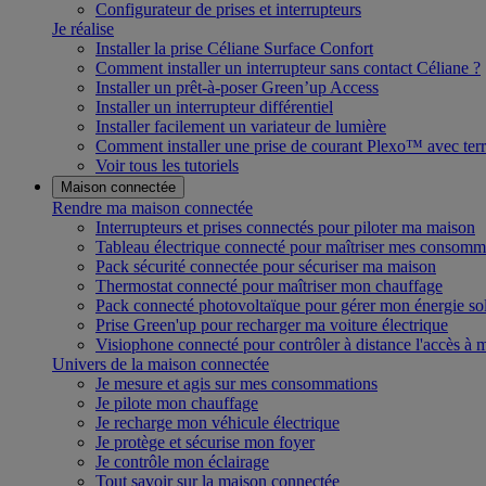
Configurateur de prises et interrupteurs
Je réalise
Installer la prise Céliane Surface Confort
Comment installer un interrupteur sans contact Céliane ?
Installer un prêt-à-poser Green’up Access
Installer un interrupteur différentiel
Installer facilement un variateur de lumière
Comment installer une prise de courant Plexo™ avec terr
Voir tous les tutoriels
Maison connectée
Rendre ma maison connectée
Interrupteurs et prises connectés pour piloter ma maison
Tableau électrique connecté pour maîtriser mes consomm
Pack sécurité connectée pour sécuriser ma maison
Thermostat connecté pour maîtriser mon chauffage
Pack connecté photovoltaïque pour gérer mon énergie sol
Prise Green'up pour recharger ma voiture électrique
Visiophone connecté pour contrôler à distance l'accès à
Univers de la maison connectée
Je mesure et agis sur mes consommations
Je pilote mon chauffage
Je recharge mon véhicule électrique
Je protège et sécurise mon foyer
Je contrôle mon éclairage
Tout savoir sur la maison connectée