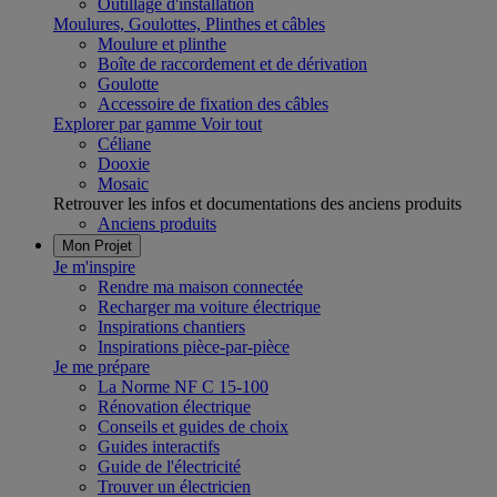
Outillage d'installation
Moulures, Goulottes, Plinthes et câbles
Moulure et plinthe
Boîte de raccordement et de dérivation
Goulotte
Accessoire de fixation des câbles
Explorer par gamme
Voir tout
Céliane
Dooxie
Mosaic
Retrouver les infos et documentations des anciens produits
Anciens produits
Mon Projet
Je m'inspire
Rendre ma maison connectée
Recharger ma voiture électrique
Inspirations chantiers
Inspirations pièce-par-pièce
Je me prépare
La Norme NF C 15-100
Rénovation électrique
Conseils et guides de choix
Guides interactifs
Guide de l'électricité
Trouver un électricien