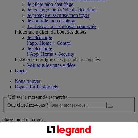
Je pilote mon chauffage
Je recharge mon véhicule électrique
Je protège et sécurise mon foyer
Je contrôle mon éclairage
Tout savoir sur la maison connectée
Piloter ma maison du bout des doigts
Je télécharge
l’app. Home + Control
Je télécharge
l’App. Home + Security
Installer et configurer les produits connectés
Voir tous les tutos vidéos
L'actu
Nous trouver
Espace Professionnels
Utiliser le moteur de recherche
Que cherchez-vous ?
chargement en cours...
Nous n'avons pas pu charger les résultats de votre recherche
Produits professionnels