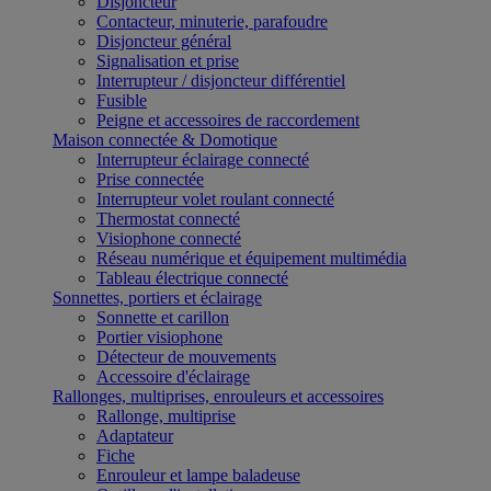
Disjoncteur
Contacteur, minuterie, parafoudre
Disjoncteur général
Signalisation et prise
Interrupteur / disjoncteur différentiel
Fusible
Peigne et accessoires de raccordement
Maison connectée & Domotique
Interrupteur éclairage connecté
Prise connectée
Interrupteur volet roulant connecté
Thermostat connecté
Visiophone connecté
Réseau numérique et équipement multimédia
Tableau électrique connecté
Sonnettes, portiers et éclairage
Sonnette et carillon
Portier visiophone
Détecteur de mouvements
Accessoire d'éclairage
Rallonges, multiprises, enrouleurs et accessoires
Rallonge, multiprise
Adaptateur
Fiche
Enrouleur et lampe baladeuse