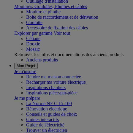
Outillage d'installation
Moulures, Goulottes, Plinthes et câbles
Moulure et plinthe
Boîte de raccordement et de dérivation
Goulotte
Accessoire de fixation des câbles
Explorer par gamme
Voir tout
Céliane
Dooxie
Mosaic
Retrouver les infos et documentations des anciens produits
Anciens produits
Mon Projet
Je m'inspire
Rendre ma maison connectée
Recharger ma voiture électrique
Inspirations chantiers
Inspirations pièce-par-pièce
Je me prépare
La Norme NF C 15-100
Rénovation électrique
Conseils et guides de choix
Guides interactifs
Guide de l'électricité
Trouver un électricien