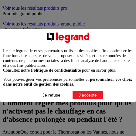
Voir tous les résultats produits pro
Produits grand public
Voir tous les résultats produits grand public
Questions fréquentes
Voir tous
Documents & articles
Voir tous
Le site legrand.fr et ses partenaires utilisent des cookies afin d'optimiser les
fonctionnalités du site, de vous proposer des vidéos et des remontées de
Rechercher en scannant un code-barre
Cliquer ici
contenus de plateformes sociales, à des fins d'analyse de l'audience du site
fermer
et à des fins publicitaires.
Consultez notre
Politique de confidentialité
pour en savoir plus.
Accueil
Questions fréquentes
Vous pouvez gérer vos préférences personnelles et
personnaliser vos choix
Comment régler mes produits pour qu'ils n'activent pas le
dans notre outil de gestion des cookies
.
chauffage en cas d'absence prolongée ou pendant l'été ?
Je refuse
J'accepte
Comment régler mes produits pour qu'ils
n'activent pas le chauffage en cas
d'absence prolongée ou pendant l'été ?
AttentionQue ce soit pour le Thermostat ou les Vannes, nous ne