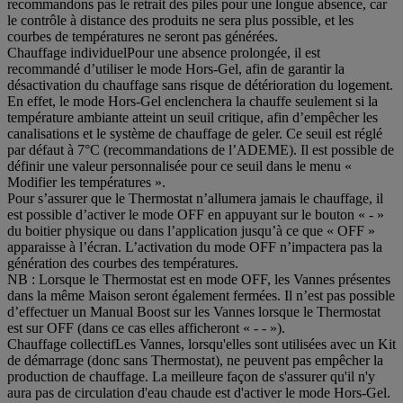
recommandons pas le retrait des piles pour une longue absence, car
le contrôle à distance des produits ne sera plus possible, et les
courbes de températures ne seront pas générées.
Chauffage individuelPour une absence prolongée, il est
recommandé d’utiliser le mode Hors-Gel, afin de garantir la
désactivation du chauffage sans risque de détérioration du logement.
En effet, le mode Hors-Gel enclenchera la chauffe seulement si la
température ambiante atteint un seuil critique, afin d’empêcher les
canalisations et le système de chauffage de geler. Ce seuil est réglé
par défaut à 7°C (recommandations de l’ADEME). Il est possible de
définir une valeur personnalisée pour ce seuil dans le menu «
Modifier les températures ».
Pour s’assurer que le Thermostat n’allumera jamais le chauffage, il
est possible d’activer le mode OFF en appuyant sur le bouton « - »
du boitier physique ou dans l’application jusqu’à ce que « OFF »
apparaisse à l’écran. L’activation du mode OFF n’impactera pas la
génération des courbes des températures.
NB : Lorsque le Thermostat est en mode OFF, les Vannes présentes
dans la même Maison seront également fermées. Il n’est pas possible
d’effectuer un Manual Boost sur les Vannes lorsque le Thermostat
est sur OFF (dans ce cas elles afficheront « - - »).
Chauffage collectifLes Vannes, lorsqu'elles sont utilisées avec un Kit
de démarrage (donc sans Thermostat), ne peuvent pas empêcher la
production de chauffage. La meilleure façon de s'assurer qu'il n'y
aura pas de circulation d'eau chaude est d'activer le mode Hors-Gel.