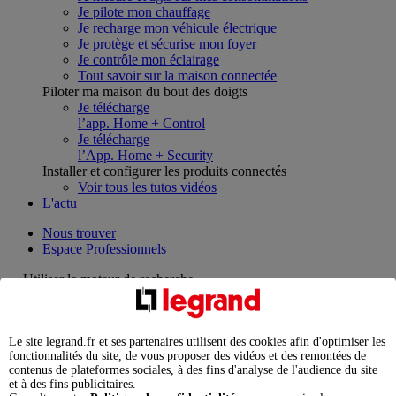
Je pilote mon chauffage
Je recharge mon véhicule électrique
Je protège et sécurise mon foyer
Je contrôle mon éclairage
Tout savoir sur la maison connectée
Piloter ma maison du bout des doigts
Je télécharge
l’app. Home + Control
Je télécharge
l’App. Home + Security
Installer et configurer les produits connectés
Voir tous les tutos vidéos
L'actu
Nous trouver
Espace Professionnels
Utiliser le moteur de recherche
Que cherchez-vous ?
Le site legrand.fr et ses partenaires utilisent des cookies afin d'optimiser les
chargement en cours...
fonctionnalités du site, de vous proposer des vidéos et des remontées de
contenus de plateformes sociales, à des fins d'analyse de l'audience du site
Nous n'avons pas pu charger les résultats de votre recherche
et à des fins publicitaires.
Produits professionnels