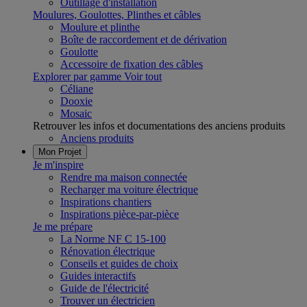
Outillage d'installation
Moulures, Goulottes, Plinthes et câbles
Moulure et plinthe
Boîte de raccordement et de dérivation
Goulotte
Accessoire de fixation des câbles
Explorer par gamme
Voir tout
Céliane
Dooxie
Mosaic
Retrouver les infos et documentations des anciens produits
Anciens produits
Mon Projet
Je m'inspire
Rendre ma maison connectée
Recharger ma voiture électrique
Inspirations chantiers
Inspirations pièce-par-pièce
Je me prépare
La Norme NF C 15-100
Rénovation électrique
Conseils et guides de choix
Guides interactifs
Guide de l'électricité
Trouver un électricien