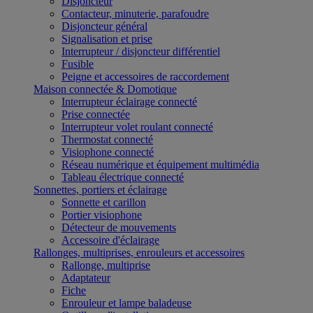
Disjoncteur
Contacteur, minuterie, parafoudre
Disjoncteur général
Signalisation et prise
Interrupteur / disjoncteur différentiel
Fusible
Peigne et accessoires de raccordement
Maison connectée & Domotique
Interrupteur éclairage connecté
Prise connectée
Interrupteur volet roulant connecté
Thermostat connecté
Visiophone connecté
Réseau numérique et équipement multimédia
Tableau électrique connecté
Sonnettes, portiers et éclairage
Sonnette et carillon
Portier visiophone
Détecteur de mouvements
Accessoire d'éclairage
Rallonges, multiprises, enrouleurs et accessoires
Rallonge, multiprise
Adaptateur
Fiche
Enrouleur et lampe baladeuse