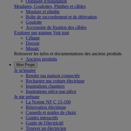
Outillage d'installation
Moulures, Goulottes, Plinthes et câbles
Moulure et plinthe
Boîte de raccordement et de dérivation
Goulotte
Accessoire de fixation des câbles
Explorer par gamme
Voir tout
Céliane
Dooxie
Mosaic
Retrouver les infos et documentations des anciens produits
Anciens produits
Mon Projet
Je m'inspire
Rendre ma maison connectée
Recharger ma voiture électrique
Inspirations chantiers
Inspirations pièce-par-pièce
Je me prépare
La Norme NF C 15-100
Rénovation électrique
Conseils et guides de choix
Guides interactifs
Guide de l'électricité
Trouver un électricien