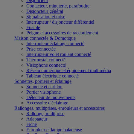
Disjoncteur
Contacteur, minuterie, parafoudre
Disjoncteur général
Signalisation et prise
Interrupteur / disjoncteur différentiel
Fusible
Peigne et accessoires de raccordement
Maison connectée & Domotique
Interrupteur éclairage connecté
Prise connectée
Interrupteur volet roulant connecté
Thermostat connecté
Visiophone connecté
Réseau numérique et équipement multimédia
Tableau électrique connecté
Sonnettes, portiers et éclairage
Sonnette et carillon
Portier visiophone
Détecteur de mouvements
Accessoire d'éclairage
Rallonges, multiprises, enrouleurs et accessoires
Rallonge, multiprise
Adaptateur
Fiche
Enrouleur et lampe baladeuse