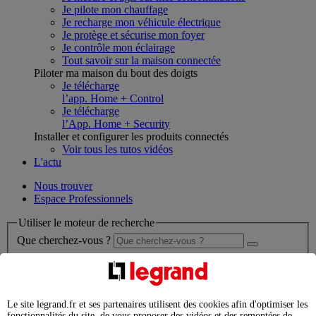
Je pilote mon chauffage
Je recharge mon véhicule électrique
Je protège et sécurise mon foyer
Je contrôle mon éclairage
Tout savoir sur la maison connectée
Piloter ma maison du bout des doigts
Je télécharge
l’app. Home + Control
Je télécharge
l’App. Home + Security
Installer et configurer les produits connectés
Voir tous les tutos vidéos
L'actu
Nous trouver
Espace Professionnels
Utiliser le moteur de recherche
Que cherchez-vous ?
chargement en cours...
Nous n'avons pas pu charger les résultats de votre recherche
Le site legrand.fr et ses partenaires utilisent des cookies afin d'optimiser les
Produits professionnels
fonctionnalités du site, de vous proposer des vidéos et des remontées de