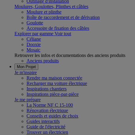
Outillage d'installation
Moulures, Goulottes, Plinthes et câbles
Moulure et plinthe
Boîte de raccordement et de dérivation
Goulotte
Accessoire de fixation des câbles
Explorer par gamme
Voir tout
Céliane
Dooxie
Mosaic
Retrouver les infos et documentations des anciens produits
Anciens produits
Mon Projet
Je m'inspire
Rendre ma maison connectée
Recharger ma voiture électrique
Inspirations chantiers
Inspirations pièce-par-pièce
Je me prépare
La Norme NF C 15-100
Rénovation électrique
Conseils et guides de choix
Guides interactifs
Guide de l'électricité
Trouver un électricien