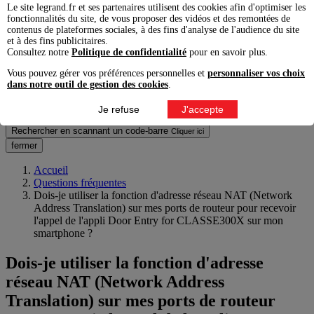
Le site legrand.fr et ses partenaires utilisent des cookies afin d'optimiser les
Voir tous les résultats produits pro
fonctionnalités du site, de vous proposer des vidéos et des remontées de
contenus de plateformes sociales, à des fins d'analyse de l'audience du site
Produits grand public
et à des fins publicitaires.
Consultez notre
Politique de confidentialité
pour en savoir plus.
Voir tous les résultats produits grand public
Questions fréquentes
Vous pouvez gérer vos préférences personnelles et
personnaliser vos choix
dans notre outil de gestion des cookies
.
Voir tous
Documents & articles
Je refuse
J'accepte
Voir tous
Rechercher en scannant un code-barre
Cliquer ici
fermer
Accueil
Questions fréquentes
Dois-je utiliser la fonction d'adresse réseau NAT (Network
Address Translation) sur mes ports de routeur pour recevoir
l'appel de l'appli Door Entry for CLASSE300X sur mon
smartphone ?
Dois-je utiliser la fonction d'adresse
réseau NAT (Network Address
Translation) sur mes ports de routeur