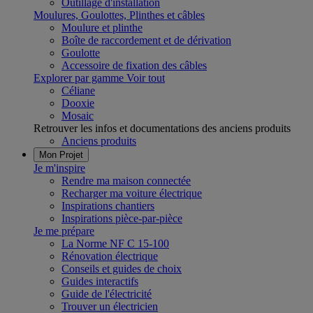
Outillage d'installation
Moulures, Goulottes, Plinthes et câbles
Moulure et plinthe
Boîte de raccordement et de dérivation
Goulotte
Accessoire de fixation des câbles
Explorer par gamme
Voir tout
Céliane
Dooxie
Mosaic
Retrouver les infos et documentations des anciens produits
Anciens produits
Mon Projet
Je m'inspire
Rendre ma maison connectée
Recharger ma voiture électrique
Inspirations chantiers
Inspirations pièce-par-pièce
Je me prépare
La Norme NF C 15-100
Rénovation électrique
Conseils et guides de choix
Guides interactifs
Guide de l'électricité
Trouver un électricien