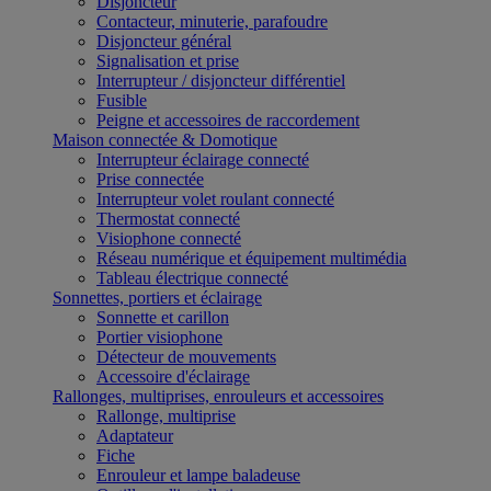
Disjoncteur
Contacteur, minuterie, parafoudre
Disjoncteur général
Signalisation et prise
Interrupteur / disjoncteur différentiel
Fusible
Peigne et accessoires de raccordement
Maison connectée & Domotique
Interrupteur éclairage connecté
Prise connectée
Interrupteur volet roulant connecté
Thermostat connecté
Visiophone connecté
Réseau numérique et équipement multimédia
Tableau électrique connecté
Sonnettes, portiers et éclairage
Sonnette et carillon
Portier visiophone
Détecteur de mouvements
Accessoire d'éclairage
Rallonges, multiprises, enrouleurs et accessoires
Rallonge, multiprise
Adaptateur
Fiche
Enrouleur et lampe baladeuse