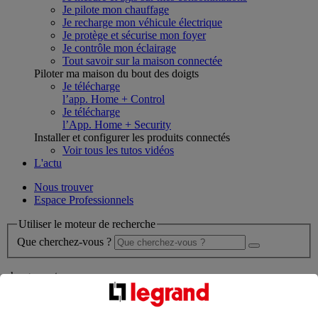
Je pilote mon chauffage
Je recharge mon véhicule électrique
Je protège et sécurise mon foyer
Je contrôle mon éclairage
Tout savoir sur la maison connectée
Piloter ma maison du bout des doigts
Je télécharge
l’app. Home + Control
Je télécharge
l’App. Home + Security
Installer et configurer les produits connectés
Voir tous les tutos vidéos
L'actu
Nous trouver
Espace Professionnels
Utiliser le moteur de recherche
Que cherchez-vous ?
chargement en cours...
Nous n'avons pas pu charger les résultats de votre recherche
Produits professionnels