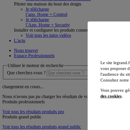
Piloter ma maison du bout des doigts
Je télécharge
l’app. Home + Control
Je télécharge
l’App. Home + Security
Installer et configurer les produits connectés
Voir tous les tutos vidéos
L'actu
Nous trouver
Espace Professionnels
Le site legrand.f
Utiliser le moteur de recherche
vous proposer de
Que cherchez-vous ?
l'audience du sit
Consultez notre
chargement en cours...
Vous pouvez gér
des cookies
.
Nous n'avons pas pu charger les résultats de votre recherche
Produits professionnels
Voir tous les résultats produits pro
Produits grand public
Voir tous les résultats produits grand public