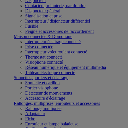
Disjoncteur
Contacteur, minuterie, parafoudre
Disjoncteur général
Signalisation et prise
Interrupteur / disjoncteur différentiel
Fusible
Peigne et accessoires de raccordement
Maison connectée & Domotique
Interrupteur éclairage connecté
Prise connectée
Interrupteur volet roulant connecté
Thermostat connecté
Visiophone connecté
Réseau numérique et équipement multimédia
Tableau électrique connecté
Sonnettes, portiers et éclairage
Sonnette et carillon
Portier visiophone
Détecteur de mouvements
Accessoire d'éclairage
Rallonges, multiprises, enrouleurs et accessoires
Rallonge, multiprise
Adaptateur
Fiche
Enrouleur et lampe baladeuse