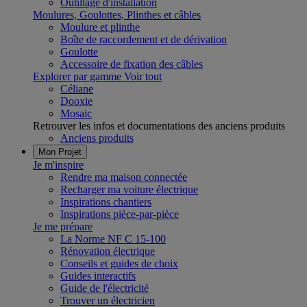
Outillage d'installation
Moulures, Goulottes, Plinthes et câbles
Moulure et plinthe
Boîte de raccordement et de dérivation
Goulotte
Accessoire de fixation des câbles
Explorer par gamme
Voir tout
Céliane
Dooxie
Mosaic
Retrouver les infos et documentations des anciens produits
Anciens produits
Mon Projet
Je m'inspire
Rendre ma maison connectée
Recharger ma voiture électrique
Inspirations chantiers
Inspirations pièce-par-pièce
Je me prépare
La Norme NF C 15-100
Rénovation électrique
Conseils et guides de choix
Guides interactifs
Guide de l'électricité
Trouver un électricien