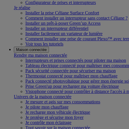
Configurateur de prises et interrupteurs
Je réalise
Installer la prise Céliane Surface Confort
Comment installer un interrupteur sans contact Céliane ?
Installer un prêt-à-poser Green’up Access
Installer un interrupteur différentiel
Installer facilement un variateur de lumière
Comment installer une prise de courant Plexo™ avec terr
Voir tous les tutoriels
Maison connectée
Rendre ma maison connectée
Interrupteurs et prises connectés pour piloter ma maison
Tableau électrique connecté pour maîtriser mes consomm
Pack sécurité connectée pour sécuriser ma maison
Thermostat connecté pour maîtriser mon chauffage
Pack connecté photovoltaïque pour gérer mon énergie sol
Prise Green'up pour recharger ma voiture électrique
Visiophone connecté pour contrôler à distance l'accès à
Univers de la maison connectée
Je mesure et agis sur mes consommations
Je pilote mon chauffage
Je recharge mon véhicule électrique
Je protège et sécurise mon foyer
Je contrôle mon éclairage
Tout savoir sur la maison connectée