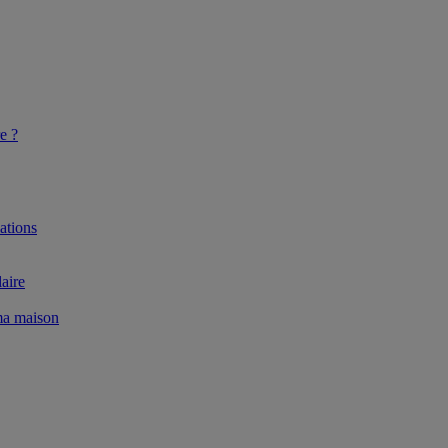
e ?
ations
aire
 ma maison