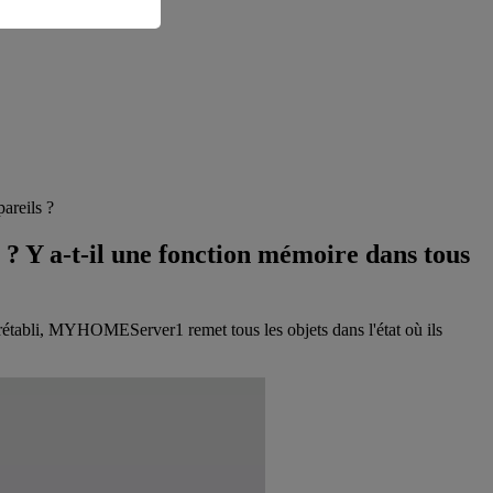
areils ?
? Y a-t-il une fonction mémoire dans tous
 rétabli, MYHOMEServer1 remet tous les objets dans l'état où ils