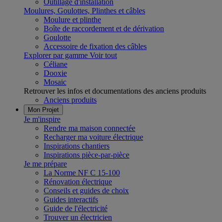
Outillage d'installation
Moulures, Goulottes, Plinthes et câbles
Moulure et plinthe
Boîte de raccordement et de dérivation
Goulotte
Accessoire de fixation des câbles
Explorer par gamme
Voir tout
Céliane
Dooxie
Mosaic
Retrouver les infos et documentations des anciens produits
Anciens produits
Mon Projet
Je m'inspire
Rendre ma maison connectée
Recharger ma voiture électrique
Inspirations chantiers
Inspirations pièce-par-pièce
Je me prépare
La Norme NF C 15-100
Rénovation électrique
Conseils et guides de choix
Guides interactifs
Guide de l'électricité
Trouver un électricien