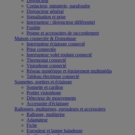
Disjoncteur
Contacteur, minuterie, parafoudre
Disjoncteur général
Signalisation et prise
Interrupteur / disjoncteur différentiel
Fusible
Peigne et accessoires de raccordement
Maison connectée & Domotique
Interrupteur éclairage connecté
Prise connectée
Interrupteur volet roulant connecté
Thermostat connecté
Visiophone connecté
Réseau numérique et équipement multimédia
Tableau électrique connecté
Sonnettes, portiers et éclairage
Sonnette et carillon
Portier visiophone
Détecteur de mouvements
Accessoire d'éclairage
Rallonges, multiprises, enrouleurs et accessoires
Rallonge, multiprise
Adaptateur
Fiche
Enrouleur et lampe baladeuse