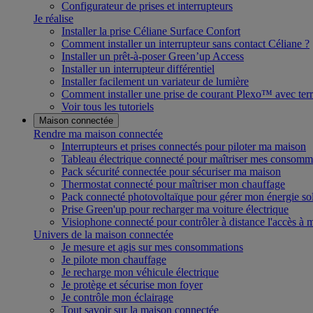
Configurateur de prises et interrupteurs
Je réalise
Installer la prise Céliane Surface Confort
Comment installer un interrupteur sans contact Céliane ?
Installer un prêt-à-poser Green’up Access
Installer un interrupteur différentiel
Installer facilement un variateur de lumière
Comment installer une prise de courant Plexo™ avec terr
Voir tous les tutoriels
Maison connectée
Rendre ma maison connectée
Interrupteurs et prises connectés pour piloter ma maison
Tableau électrique connecté pour maîtriser mes consomm
Pack sécurité connectée pour sécuriser ma maison
Thermostat connecté pour maîtriser mon chauffage
Pack connecté photovoltaïque pour gérer mon énergie sol
Prise Green'up pour recharger ma voiture électrique
Visiophone connecté pour contrôler à distance l'accès à
Univers de la maison connectée
Je mesure et agis sur mes consommations
Je pilote mon chauffage
Je recharge mon véhicule électrique
Je protège et sécurise mon foyer
Je contrôle mon éclairage
Tout savoir sur la maison connectée