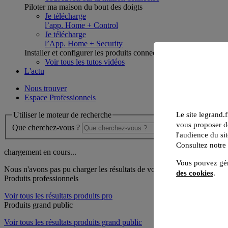
Piloter ma maison du bout des doigts
Je télécharge
l’app. Home + Control
Je télécharge
l’App. Home + Security
Installer et configurer les produits connectés
Voir tous les tutos vidéos
L'actu
Nous trouver
Espace Professionnels
Utiliser le moteur de recherche
Le site legrand.f
vous proposer de
Que cherchez-vous ?
l'audience du sit
Consultez notre
chargement en cours...
Vous pouvez gér
Nous n'avons pas pu charger les résultats de votre recherche
des cookies
.
Produits professionnels
Voir tous les résultats produits pro
Produits grand public
Voir tous les résultats produits grand public