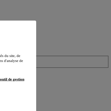
tés du site, de
ns d'analyse de
outil de gestion