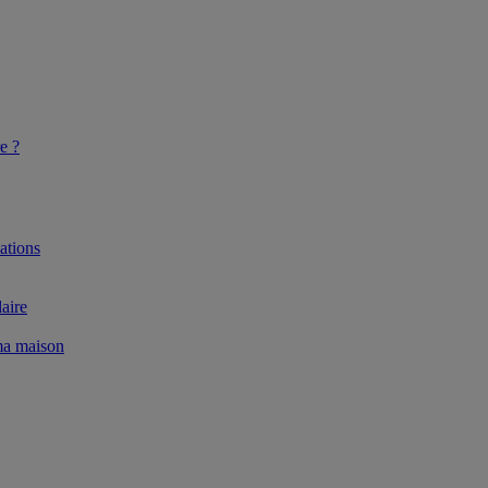
e ?
ations
aire
 ma maison