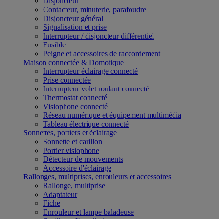
Disjoncteur
Contacteur, minuterie, parafoudre
Disjoncteur général
Signalisation et prise
Interrupteur / disjoncteur différentiel
Fusible
Peigne et accessoires de raccordement
Maison connectée & Domotique
Interrupteur éclairage connecté
Prise connectée
Interrupteur volet roulant connecté
Thermostat connecté
Visiophone connecté
Réseau numérique et équipement multimédia
Tableau électrique connecté
Sonnettes, portiers et éclairage
Sonnette et carillon
Portier visiophone
Détecteur de mouvements
Accessoire d'éclairage
Rallonges, multiprises, enrouleurs et accessoires
Rallonge, multiprise
Adaptateur
Fiche
Enrouleur et lampe baladeuse