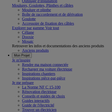
Outillage d'installation
Moulures, Goulottes, Plinthes et câbles
Moulure et plinthe
Boîte de raccordement et de dérivation
Goulotte
Accessoire de fixation des câbles
Explorer par gamme
Voir tout
Céliane
Dooxie
Mosaic
Retrouver les infos et documentations des anciens produits
Anciens produits
Mon Projet
Je m'inspire
Rendre ma maison connectée
Recharger ma voiture électrique
Inspirations chantiers
Inspirations pièce-par-pièce
Je me prépare
La Norme NF C 15-100
Rénovation électrique
Conseils et guides de choix
Guides interactifs
Guide de l'électricité
Trouver un électricien