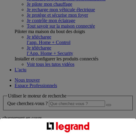
Je pilote mon chauffage
Je recharge mon véhicule électrique
Je protège et sécurise mon foyer
Je contrôle mon éclairage
Tout savoir sur la maison connectée
Piloter ma maison du bout des doigts
Je télécharge
l’app. Home + Control
Je télécharge
l’App. Home + Security
Installer et configurer les produits connectés
Voir tous les tutos vidéos
L'actu
Nous trouver
Espace Professionnels
Utiliser le moteur de recherche
Que cherchez-vous ?
chargement en cours...
Nous n'avons pas pu charger les résultats de votre recherche
Produits professionnels