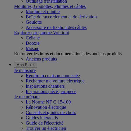
Outillage d'installation
Moulures, Goulottes, Plinthes et câbles
Moulure et plinthe
Boîte de raccordement et de dérivation
Goulotte
Accessoire de fixation des câbles
Explorer par gamme
Voir tout
Céliane
Dooxie
Mosaic
Retrouver les infos et documentations des anciens produits
Anciens produits
Mon Projet
Je m'inspire
Rendre ma maison connectée
Recharger ma voiture électrique
Inspirations chantiers
Inspirations pièce-par-pièce
Je me prépare
La Norme NF C 15-100
Rénovation électrique
Conseils et guides de choix
Guides interactifs
Guide de l'électricité
Trouver un électricien