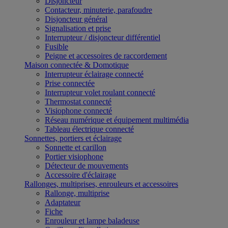
Disjoncteur
Contacteur, minuterie, parafoudre
Disjoncteur général
Signalisation et prise
Interrupteur / disjoncteur différentiel
Fusible
Peigne et accessoires de raccordement
Maison connectée & Domotique
Interrupteur éclairage connecté
Prise connectée
Interrupteur volet roulant connecté
Thermostat connecté
Visiophone connecté
Réseau numérique et équipement multimédia
Tableau électrique connecté
Sonnettes, portiers et éclairage
Sonnette et carillon
Portier visiophone
Détecteur de mouvements
Accessoire d'éclairage
Rallonges, multiprises, enrouleurs et accessoires
Rallonge, multiprise
Adaptateur
Fiche
Enrouleur et lampe baladeuse