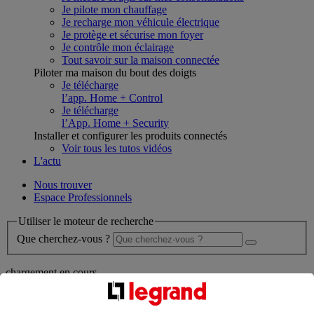
Je pilote mon chauffage
Je recharge mon véhicule électrique
Je protège et sécurise mon foyer
Je contrôle mon éclairage
Tout savoir sur la maison connectée
Piloter ma maison du bout des doigts
Je télécharge
l’app. Home + Control
Je télécharge
l’App. Home + Security
Installer et configurer les produits connectés
Voir tous les tutos vidéos
L'actu
Nous trouver
Espace Professionnels
Utiliser le moteur de recherche
Que cherchez-vous ?
chargement en cours...
Nous n'avons pas pu charger les résultats de votre recherche
Produits professionnels