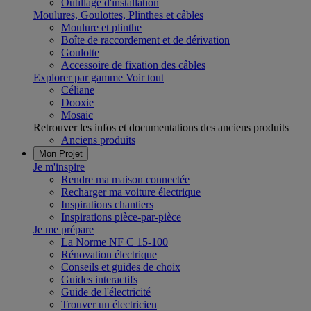
Outillage d'installation
Moulures, Goulottes, Plinthes et câbles
Moulure et plinthe
Boîte de raccordement et de dérivation
Goulotte
Accessoire de fixation des câbles
Explorer par gamme
Voir tout
Céliane
Dooxie
Mosaic
Retrouver les infos et documentations des anciens produits
Anciens produits
Mon Projet
Je m'inspire
Rendre ma maison connectée
Recharger ma voiture électrique
Inspirations chantiers
Inspirations pièce-par-pièce
Je me prépare
La Norme NF C 15-100
Rénovation électrique
Conseils et guides de choix
Guides interactifs
Guide de l'électricité
Trouver un électricien