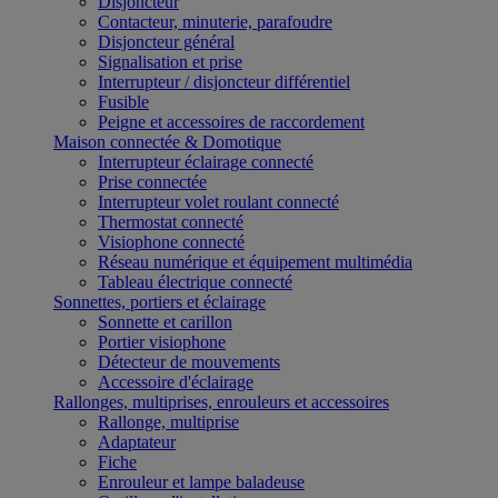
Disjoncteur
Contacteur, minuterie, parafoudre
Disjoncteur général
Signalisation et prise
Interrupteur / disjoncteur différentiel
Fusible
Peigne et accessoires de raccordement
Maison connectée & Domotique
Interrupteur éclairage connecté
Prise connectée
Interrupteur volet roulant connecté
Thermostat connecté
Visiophone connecté
Réseau numérique et équipement multimédia
Tableau électrique connecté
Sonnettes, portiers et éclairage
Sonnette et carillon
Portier visiophone
Détecteur de mouvements
Accessoire d'éclairage
Rallonges, multiprises, enrouleurs et accessoires
Rallonge, multiprise
Adaptateur
Fiche
Enrouleur et lampe baladeuse