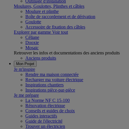
Outillage d'installation
Moulures, Goulottes, Plinthes et câbles
Moulure et plinthe
Boîte de raccordement et de dérivation
Goulotte
Accessoire de fixation des câbles
Explorer par gamme
Voir tout
Céliane
Dooxie
Mosaic
Retrouver les infos et documentations des anciens produits
Anciens produits
Mon Projet
Je m'inspire
Rendre ma maison connectée
Recharger ma voiture électrique
Inspirations chantiers
Inspirations pièce-par-pièce
Je me prépare
La Norme NF C 15-100
Rénovation électrique
Conseils et guides de choix
Guides interactifs
Guide de l'électricité
Trouver un électricien