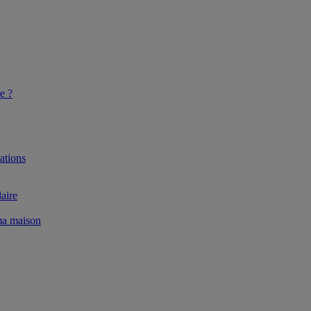
e ?
ations
aire
 ma maison