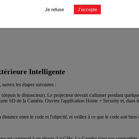
Je refuse
J'accepte
térieure Intelligente
 suivez les étapes suivantes :
epuis le disjoncteur). Le projecteur devrait s'allumer pendant quelques
la carte SD de la Caméra. Ouvrez l'application Home + Security et, dans 
stance entre le code et l'objectif, et veillez à ce que le code soit bien 
hone est connecté à un réseau 2,4 GHz. La Caméra n'est pas compatible