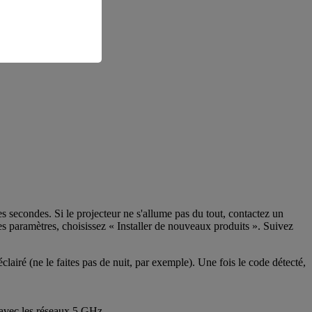
 secondes. Si le projecteur ne s'allume pas du tout, contactez un
les paramètres, choisissez « Installer de nouveaux produits ». Suivez
éclairé (ne le faites pas de nuit, par exemple). Une fois le code détecté,
 avec les réseaux 5 GHz.