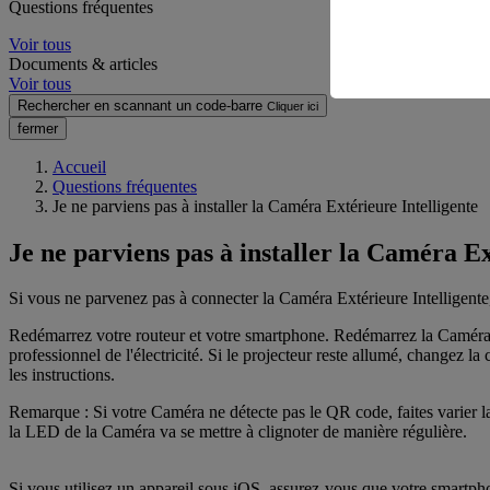
Questions fréquentes
Voir tous
Documents & articles
Voir tous
Rechercher en scannant un code-barre
Cliquer ici
fermer
Accueil
Questions fréquentes
Je ne parviens pas à installer la Caméra Extérieure Intelligente
Je ne parviens pas à installer la Caméra Ex
Si vous ne parvenez pas à connecter la Caméra Extérieure Intelligente,
Redémarrez votre routeur et votre smartphone. Redémarrez la Caméra (d
professionnel de l'électricité. Si le projecteur reste allumé, changez 
les instructions.
Remarque : Si votre Caméra ne détecte pas le QR code, faites varier la di
la LED de la Caméra va se mettre à clignoter de manière régulière.
Si vous utilisez un appareil sous iOS, assurez-vous que votre smartp