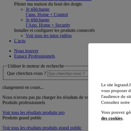
Piloter ma maison du bout des doigts
Je télécharge
l’app. Home + Control
Je télécharge
l’App. Home + Security
Installer et configurer les produits connectés
Voir tous les tutos vidéos
L'actu
Nous trouver
Espace Professionnels
Utiliser le moteur de recherche
Que cherchez-vous ?
Le site legrand.f
chargement en cours...
vous proposer de
l'audience du sit
Nous n'avons pas pu charger les résultats de votre recherche
Consultez notre
Produits professionnels
Voir tous les résultats produits pro
Vous pouvez gér
Produits grand public
des cookies
.
Voir tous les résultats produits grand public