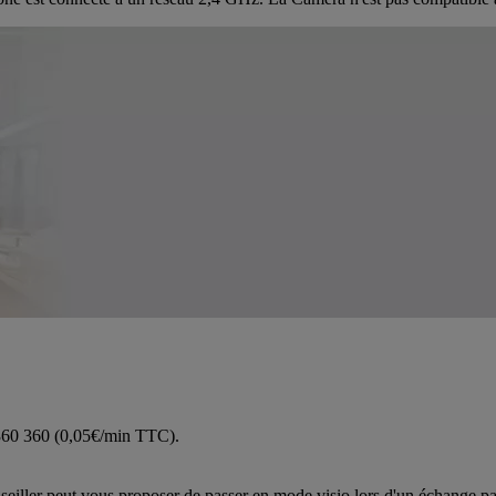
 360 360 (0,05€/min TTC).
iller peut vous proposer de passer en mode visio lors d'un échange pa