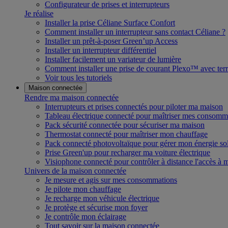
Configurateur de prises et interrupteurs
Je réalise
Installer la prise Céliane Surface Confort
Comment installer un interrupteur sans contact Céliane ?
Installer un prêt-à-poser Green’up Access
Installer un interrupteur différentiel
Installer facilement un variateur de lumière
Comment installer une prise de courant Plexo™ avec terr
Voir tous les tutoriels
Maison connectée
Rendre ma maison connectée
Interrupteurs et prises connectés pour piloter ma maison
Tableau électrique connecté pour maîtriser mes consomm
Pack sécurité connectée pour sécuriser ma maison
Thermostat connecté pour maîtriser mon chauffage
Pack connecté photovoltaïque pour gérer mon énergie sol
Prise Green'up pour recharger ma voiture électrique
Visiophone connecté pour contrôler à distance l'accès à
Univers de la maison connectée
Je mesure et agis sur mes consommations
Je pilote mon chauffage
Je recharge mon véhicule électrique
Je protège et sécurise mon foyer
Je contrôle mon éclairage
Tout savoir sur la maison connectée