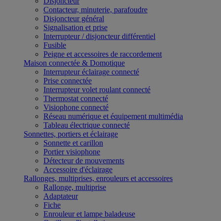
Disjoncteur
Contacteur, minuterie, parafoudre
Disjoncteur général
Signalisation et prise
Interrupteur / disjoncteur différentiel
Fusible
Peigne et accessoires de raccordement
Maison connectée & Domotique
Interrupteur éclairage connecté
Prise connectée
Interrupteur volet roulant connecté
Thermostat connecté
Visiophone connecté
Réseau numérique et équipement multimédia
Tableau électrique connecté
Sonnettes, portiers et éclairage
Sonnette et carillon
Portier visiophone
Détecteur de mouvements
Accessoire d'éclairage
Rallonges, multiprises, enrouleurs et accessoires
Rallonge, multiprise
Adaptateur
Fiche
Enrouleur et lampe baladeuse