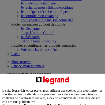
Je pilote mon chauffage
Je recharge mon véhicule électrique
Je protège et sécurise mon foyer
Je contrôle mon éclairage
Tout savoir sur la maison connectée
Piloter ma maison du bout des doigts
Je télécharge
l’app. Home + Control
Je télécharge
l’App. Home + Security
Installer et configurer les produits connectés
Voir tous les tutos vidéos
L'actu
Nous trouver
Espace Professionnels
Utiliser le moteur de recherche
Que cherchez-vous ?
Le site legrand.fr et ses partenaires utilisent des cookies afin d'optimiser les
chargement en cours...
fonctionnalités du site, de vous proposer des vidéos et des remontées de
contenus de plateformes sociales, à des fins d'analyse de l'audience du site
Nous n'avons pas pu charger les résultats de votre recherche
et à des fins publicitaires.
Produits professionnels