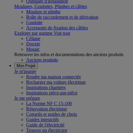
Outillage d'installation
Moulures, Goulottes, Plinthes et câbles
Moulure et plinthe
Boîte de raccordement et de dérivation
Goulotte
Accessoire de fixation des câbles
Explorer par gamme
Voir tout
Céliane
Dooxie
Mosaic
Retrouver les infos et documentations des anciens produits
Anciens produits
Mon Projet
Je m'inspire
Rendre ma maison connectée
Recharger ma voiture électrique
Inspirations chantiers
Inspirations pièce-par-pièce
Je me prépare
La Norme NF C 15-100
Rénovation électrique
Conseils et guides de choix
Guides interactifs
Guide de l'électricité
Trouver un électricien