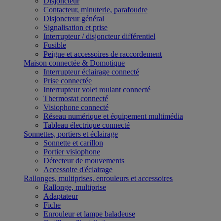
Disjoncteur
Contacteur, minuterie, parafoudre
Disjoncteur général
Signalisation et prise
Interrupteur / disjoncteur différentiel
Fusible
Peigne et accessoires de raccordement
Maison connectée & Domotique
Interrupteur éclairage connecté
Prise connectée
Interrupteur volet roulant connecté
Thermostat connecté
Visiophone connecté
Réseau numérique et équipement multimédia
Tableau électrique connecté
Sonnettes, portiers et éclairage
Sonnette et carillon
Portier visiophone
Détecteur de mouvements
Accessoire d'éclairage
Rallonges, multiprises, enrouleurs et accessoires
Rallonge, multiprise
Adaptateur
Fiche
Enrouleur et lampe baladeuse