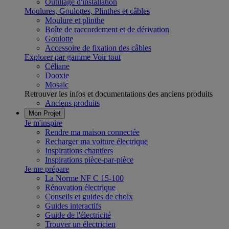
Outillage d'installation
Moulures, Goulottes, Plinthes et câbles
Moulure et plinthe
Boîte de raccordement et de dérivation
Goulotte
Accessoire de fixation des câbles
Explorer par gamme
Voir tout
Céliane
Dooxie
Mosaic
Retrouver les infos et documentations des anciens produits
Anciens produits
Mon Projet
Je m'inspire
Rendre ma maison connectée
Recharger ma voiture électrique
Inspirations chantiers
Inspirations pièce-par-pièce
Je me prépare
La Norme NF C 15-100
Rénovation électrique
Conseils et guides de choix
Guides interactifs
Guide de l'électricité
Trouver un électricien