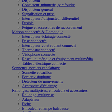
Disjoncteur
Contacteur, minuterie, parafoudre
Disjoncteur général
Signalisation et prise
Interrupteur / disjoncteur différentiel
Fusible
Peigne et accessoires de raccordement
Maison connectée & Domotique
Interrupteur éclairage connecté
Prise connectée
Interrupteur volet roulant connecté
Thermostat connecté
Visiophone connecté
Réseau numérique et équipement multimédia
Tableau électrique connecté
Sonnettes, portiers et éclairage
Sonnette et carillon
Portier visiophone
Détecteur de mouvements
Accessoire d'éclairage
Rallonges, multiprises, enrouleurs et accessoires
Rallonge, multiprise
Adaptateur
Fiche
Enrouleur et lampe baladeuse