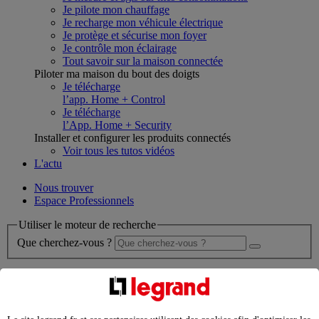
Je pilote mon chauffage
Je recharge mon véhicule électrique
Je protège et sécurise mon foyer
Je contrôle mon éclairage
Tout savoir sur la maison connectée
Piloter ma maison du bout des doigts
Je télécharge
l’app. Home + Control
Je télécharge
l’App. Home + Security
Installer et configurer les produits connectés
Voir tous les tutos vidéos
L'actu
Nous trouver
Espace Professionnels
Utiliser le moteur de recherche
Que cherchez-vous ?
chargement en cours...
Nous n'avons pas pu charger les résultats de votre recherche
Produits professionnels