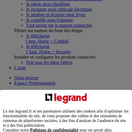
Je pilote mon chauffage
Je recharge mon véhicule électrique
Je protège et sécurise mon foyer
Je contrôle mon éclairage
Tout savoir sur la maison connectée
Piloter ma maison du bout des doigts
Je télécharge
l’app. Home + Control
Je télécharge
l’App. Home + Security
Installer et configurer les produits connectés
Voir tous les tutos vidéos
L'actu
Nous trouver
Espace Professionnels
Utiliser le moteur de recherche
Que cherchez-vous ?
Le site legrand.fr et ses partenaires utilisent des cookies afin d'optimiser les
chargement en cours...
fonctionnalités du site, de vous proposer des vidéos et des remontées de
contenus de plateformes sociales, à des fins d'analyse de l'audience du site
Nous n'avons pas pu charger les résultats de votre recherche
et à des fins publicitaires.
Produits professionnels
Consultez notre
Politique de confidentialité
pour en savoir plus.