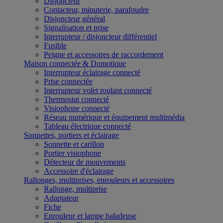
Disjoncteur
Contacteur, minuterie, parafoudre
Disjoncteur général
Signalisation et prise
Interrupteur / disjoncteur différentiel
Fusible
Peigne et accessoires de raccordement
Maison connectée & Domotique
Interrupteur éclairage connecté
Prise connectée
Interrupteur volet roulant connecté
Thermostat connecté
Visiophone connecté
Réseau numérique et équipement multimédia
Tableau électrique connecté
Sonnettes, portiers et éclairage
Sonnette et carillon
Portier visiophone
Détecteur de mouvements
Accessoire d'éclairage
Rallonges, multiprises, enrouleurs et accessoires
Rallonge, multiprise
Adaptateur
Fiche
Enrouleur et lampe baladeuse