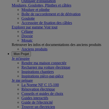
Outillage d'installation
Moulures, Goulottes, Plinthes et câbles
Moulure et plinthe
Boîte de raccordement et de dérivation
Goulotte
Accessoire de fixation des câbles
Explorer par gamme
Voir tout
Céliane
Dooxie
Mosaic
Retrouver les infos et documentations des anciens produits
Anciens produits
Mon Projet
Je m'inspire
Rendre ma maison connectée
Recharger ma voiture électrique
Inspirations chantiers
Inspirations pièce-par-pièce
Je me prépare
La Norme NF C 15-100
Rénovation électrique
Conseils et guides de choix
Guides interactifs
Guide de l'électricité
Trouver un électricien