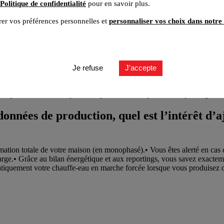
Politique de confidentialité
pour en savoir plus.
er vos préférences personnelles et
personnaliser vos choix dans notre 
Je refuse
J'accepte
, quel est l’intérêt d’ajouter un pack connecté photovoltaïque Legrand
onnées de production, quel est l’intérêt d’
ation totale de votre maison (en monophasé).• Vous êtes alerté en cas d’
charge.• Grâce au bilan énergétique et aux reportings, vous savez exa
iquement votre chauffe-eau en marche forcée lorsque vous produisez de