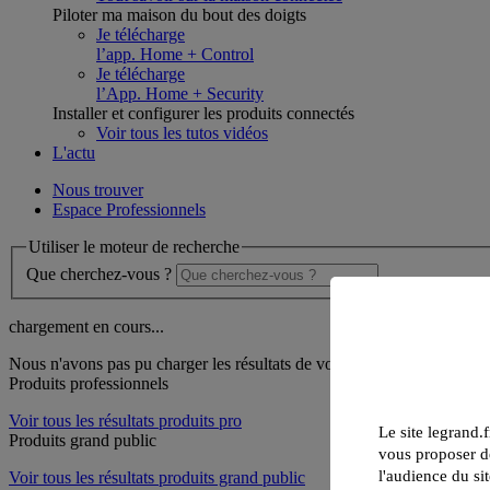
Piloter ma maison du bout des doigts
Je télécharge
l’app. Home + Control
Je télécharge
l’App. Home + Security
Installer et configurer les produits connectés
Voir tous les tutos vidéos
L'actu
Nous trouver
Espace Professionnels
Utiliser le moteur de recherche
Que cherchez-vous ?
chargement en cours...
Nous n'avons pas pu charger les résultats de votre recherche
Produits professionnels
Voir tous les résultats produits pro
Le site legrand.f
Produits grand public
vous proposer de
l'audience du sit
Voir tous les résultats produits grand public