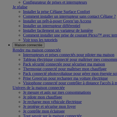
Configurateur de prises et interrupteurs
Je réalise
Installer la prise Céliane Surface Confort
Comment installer un interrupteur sans contact Céliane ?
Installer un prêt-à-poser Green’up Access
Installer un interrupteur différentiel
Installer facilement un variateur de lumière
Comment installer une prise de courant Plexo™ avec terr
Voir tous les tutoriels
Maison connectée
Rendre ma maison connectée
Interrupteurs et prises connectés pour piloter ma maison
Tableau électrique connecté pour maîtriser mes consomm
Pack sécurité connectée pour sécuriser ma maison
Thermostat connecté pour maîtriser mon chauffage
Pack connecté photovoltaïque pour gérer mon énergie sol
Prise Green'up pour recharger ma voiture électrique
Visiophone connecté pour contrôler à distance l'accès à
Univers de la maison connectée
Je mesure et agis sur mes consommations
Je pilote mon chauffage
Je recharge mon véhicule électrique
Je protège et sécurise mon foyer
Je contrôle mon éclairage
Tout savoir sur la maison connectée