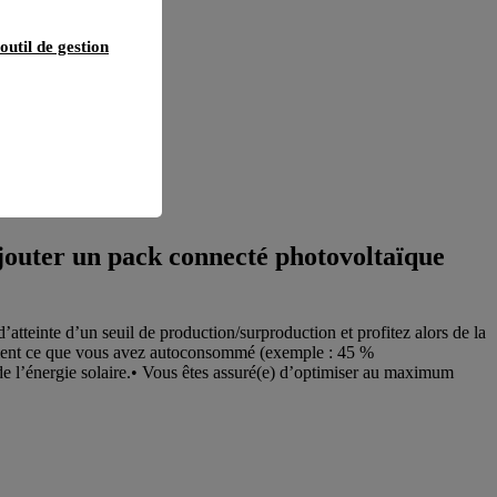
outil de gestion
 ?
ajouter un pack connecté photovoltaïque
atteinte d’un seuil de production/surproduction et profitez alors de la
ctement ce que vous avez autoconsommé (exemple : 45 %
 l’énergie solaire.• Vous êtes assuré(e) d’optimiser au maximum