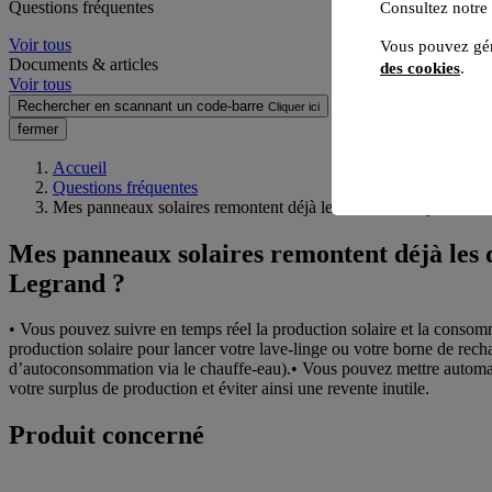
Questions fréquentes
Consultez notre
Voir tous
Vous pouvez gér
Documents & articles
des cookies
.
Voir tous
Rechercher en scannant un code-barre
Cliquer ici
fermer
Accueil
Questions fréquentes
Mes panneaux solaires remontent déjà les données de production
Mes panneaux solaires remontent déjà les d
Legrand ?
• Vous pouvez suivre en temps réel la production solaire et la consomm
production solaire pour lancer votre lave-linge ou votre borne de re
d’autoconsommation via le chauffe-eau).• Vous pouvez mettre automat
votre surplus de production et éviter ainsi une revente inutile.
Produit concerné