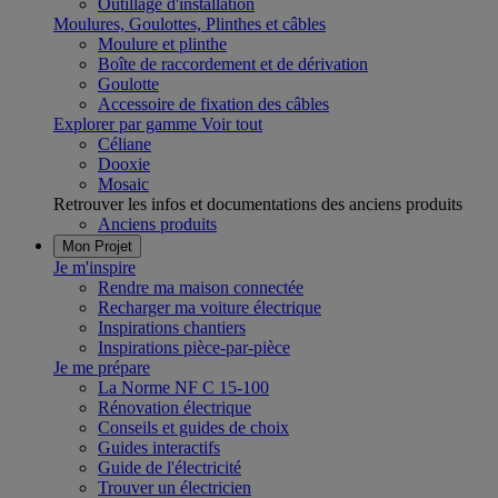
Outillage d'installation
Moulures, Goulottes, Plinthes et câbles
Moulure et plinthe
Boîte de raccordement et de dérivation
Goulotte
Accessoire de fixation des câbles
Explorer par gamme
Voir tout
Céliane
Dooxie
Mosaic
Retrouver les infos et documentations des anciens produits
Anciens produits
Mon Projet
Je m'inspire
Rendre ma maison connectée
Recharger ma voiture électrique
Inspirations chantiers
Inspirations pièce-par-pièce
Je me prépare
La Norme NF C 15-100
Rénovation électrique
Conseils et guides de choix
Guides interactifs
Guide de l'électricité
Trouver un électricien