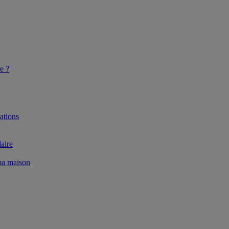
e ?
ations
aire
 ma maison