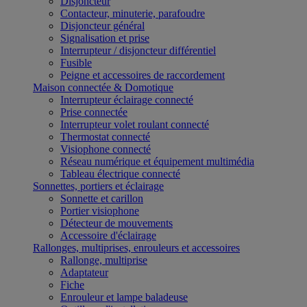
Disjoncteur
Contacteur, minuterie, parafoudre
Disjoncteur général
Signalisation et prise
Interrupteur / disjoncteur différentiel
Fusible
Peigne et accessoires de raccordement
Maison connectée & Domotique
Interrupteur éclairage connecté
Prise connectée
Interrupteur volet roulant connecté
Thermostat connecté
Visiophone connecté
Réseau numérique et équipement multimédia
Tableau électrique connecté
Sonnettes, portiers et éclairage
Sonnette et carillon
Portier visiophone
Détecteur de mouvements
Accessoire d'éclairage
Rallonges, multiprises, enrouleurs et accessoires
Rallonge, multiprise
Adaptateur
Fiche
Enrouleur et lampe baladeuse