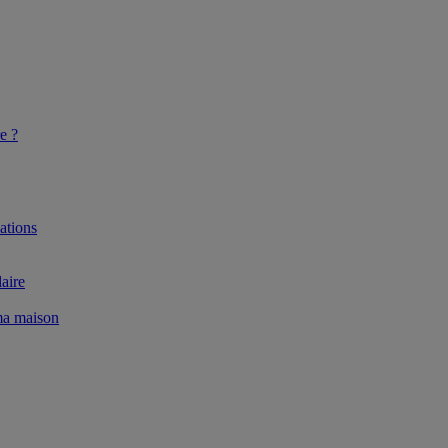
e ?
ations
aire
 ma maison