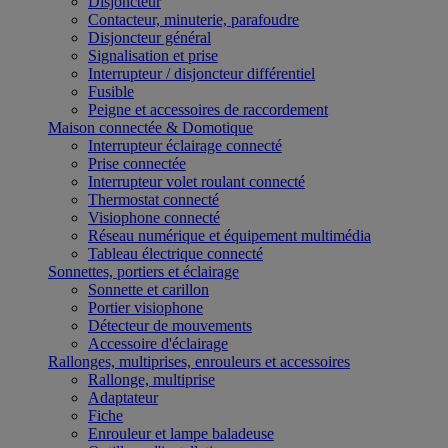
Disjoncteur
Contacteur, minuterie, parafoudre
Disjoncteur général
Signalisation et prise
Interrupteur / disjoncteur différentiel
Fusible
Peigne et accessoires de raccordement
Maison connectée & Domotique
Interrupteur éclairage connecté
Prise connectée
Interrupteur volet roulant connecté
Thermostat connecté
Visiophone connecté
Réseau numérique et équipement multimédia
Tableau électrique connecté
Sonnettes, portiers et éclairage
Sonnette et carillon
Portier visiophone
Détecteur de mouvements
Accessoire d'éclairage
Rallonges, multiprises, enrouleurs et accessoires
Rallonge, multiprise
Adaptateur
Fiche
Enrouleur et lampe baladeuse