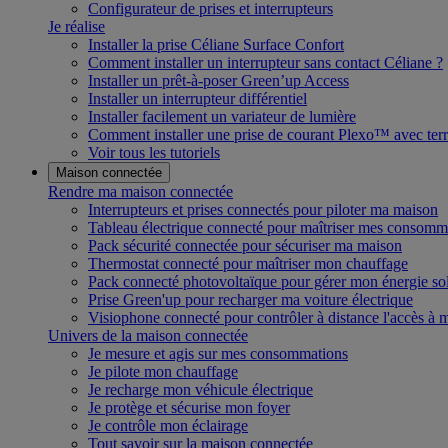
Configurateur de prises et interrupteurs
Je réalise
Installer la prise Céliane Surface Confort
Comment installer un interrupteur sans contact Céliane ?
Installer un prêt-à-poser Green’up Access
Installer un interrupteur différentiel
Installer facilement un variateur de lumière
Comment installer une prise de courant Plexo™ avec terr
Voir tous les tutoriels
Maison connectée
Rendre ma maison connectée
Interrupteurs et prises connectés pour piloter ma maison
Tableau électrique connecté pour maîtriser mes consomm
Pack sécurité connectée pour sécuriser ma maison
Thermostat connecté pour maîtriser mon chauffage
Pack connecté photovoltaïque pour gérer mon énergie sol
Prise Green'up pour recharger ma voiture électrique
Visiophone connecté pour contrôler à distance l'accès à
Univers de la maison connectée
Je mesure et agis sur mes consommations
Je pilote mon chauffage
Je recharge mon véhicule électrique
Je protège et sécurise mon foyer
Je contrôle mon éclairage
Tout savoir sur la maison connectée