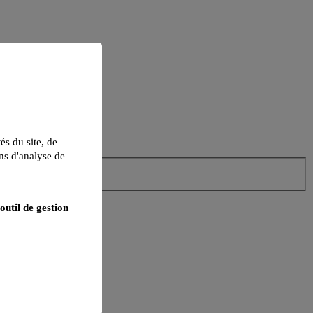
tés du site, de
ns d'analyse de
outil de gestion