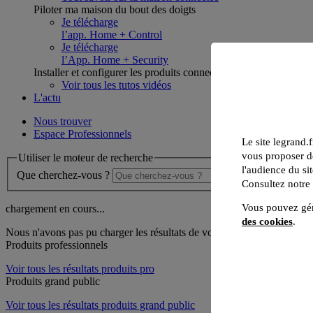
Piloter ma maison du bout des doigts
Je télécharge
l’app. Home + Control
Je télécharge
l’App. Home + Security
Installer et configurer les produits connectés
Voir tous les tutos vidéos
L'actu
Nous trouver
Espace Professionnels
Le site legrand.f
vous proposer de
Utiliser le moteur de recherche
l'audience du sit
Que cherchez-vous ?
Consultez notre
Vous pouvez gér
chargement en cours...
des cookies
.
Nous n'avons pas pu charger les résultats de votre recherche
Produits professionnels
Voir tous les résultats produits pro
Produits grand public
Voir tous les résultats produits grand public