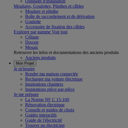
Outillage d'installation
Moulures, Goulottes, Plinthes et câbles
Moulure et plinthe
Boîte de raccordement et de dérivation
Goulotte
Accessoire de fixation des câbles
Explorer par gamme
Voir tout
Céliane
Dooxie
Mosaic
Retrouver les infos et documentations des anciens produits
Anciens produits
Mon Projet
Je m'inspire
Rendre ma maison connectée
Recharger ma voiture électrique
Inspirations chantiers
Inspirations pièce-par-pièce
Je me prépare
La Norme NF C 15-100
Rénovation électrique
Conseils et guides de choix
Guides interactifs
Guide de l'électricité
Trouver un électricien