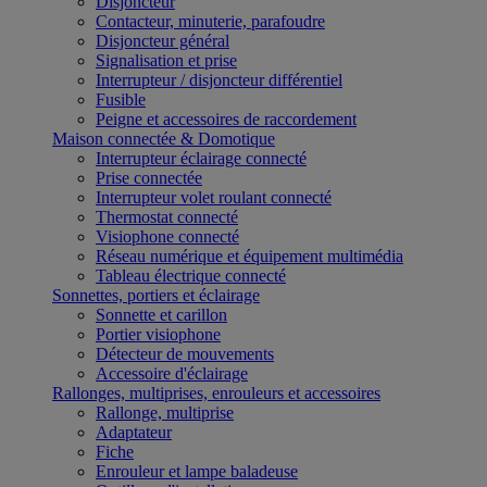
Disjoncteur
Contacteur, minuterie, parafoudre
Disjoncteur général
Signalisation et prise
Interrupteur / disjoncteur différentiel
Fusible
Peigne et accessoires de raccordement
Maison connectée & Domotique
Interrupteur éclairage connecté
Prise connectée
Interrupteur volet roulant connecté
Thermostat connecté
Visiophone connecté
Réseau numérique et équipement multimédia
Tableau électrique connecté
Sonnettes, portiers et éclairage
Sonnette et carillon
Portier visiophone
Détecteur de mouvements
Accessoire d'éclairage
Rallonges, multiprises, enrouleurs et accessoires
Rallonge, multiprise
Adaptateur
Fiche
Enrouleur et lampe baladeuse