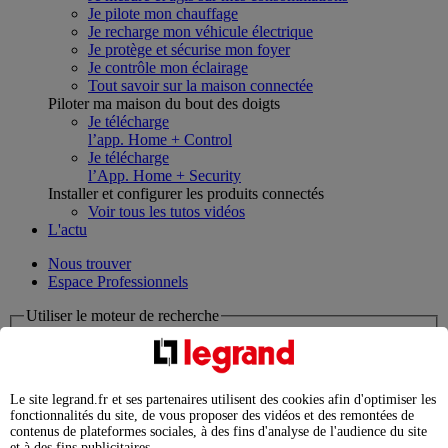
Je pilote mon chauffage
Je recharge mon véhicule électrique
Je protège et sécurise mon foyer
Je contrôle mon éclairage
Tout savoir sur la maison connectée
Piloter ma maison du bout des doigts
Je télécharge
l’app. Home + Control
Je télécharge
l’App. Home + Security
Installer et configurer les produits connectés
Voir tous les tutos vidéos
L'actu
Nous trouver
Espace Professionnels
Utiliser le moteur de recherche
Que cherchez-vous ?
chargement en cours...
Le site legrand.fr et ses partenaires utilisent des cookies afin d'optimiser les
fonctionnalités du site, de vous proposer des vidéos et des remontées de
Nous n'avons pas pu charger les résultats de votre recherche
contenus de plateformes sociales, à des fins d'analyse de l'audience du site
Produits professionnels
et à des fins publicitaires.