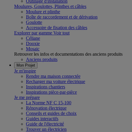
Outillage d'installation
Moulures, Goulottes, Plinthes et câbles
Moulure et plinthe
Boîte de raccordement et de dérivation
Goulotte
Accessoire de fixation des câbles
Explorer par gamme
Voir tout
Céliane
Dooxie
Mosaic
Retrouver les infos et documentations des anciens produits
Anciens produits
Mon Projet
Je m'inspire
Rendre ma maison connectée
Recharger ma voiture électrique
Inspirations chantiers
Inspirations pièce-par-pièce
Je me prépare
La Norme NF C 15-100
Rénovation électrique
Conseils et guides de choix
Guides interactifs
Guide de l'électricité
Trouver un électricien