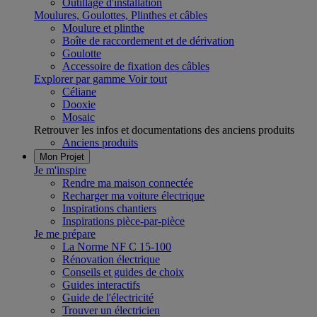
Outillage d'installation
Moulures, Goulottes, Plinthes et câbles
Moulure et plinthe
Boîte de raccordement et de dérivation
Goulotte
Accessoire de fixation des câbles
Explorer par gamme
Voir tout
Céliane
Dooxie
Mosaic
Retrouver les infos et documentations des anciens produits
Anciens produits
Mon Projet
Je m'inspire
Rendre ma maison connectée
Recharger ma voiture électrique
Inspirations chantiers
Inspirations pièce-par-pièce
Je me prépare
La Norme NF C 15-100
Rénovation électrique
Conseils et guides de choix
Guides interactifs
Guide de l'électricité
Trouver un électricien