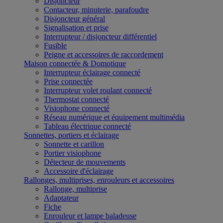
Disjoncteur
Contacteur, minuterie, parafoudre
Disjoncteur général
Signalisation et prise
Interrupteur / disjoncteur différentiel
Fusible
Peigne et accessoires de raccordement
Maison connectée & Domotique
Interrupteur éclairage connecté
Prise connectée
Interrupteur volet roulant connecté
Thermostat connecté
Visiophone connecté
Réseau numérique et équipement multimédia
Tableau électrique connecté
Sonnettes, portiers et éclairage
Sonnette et carillon
Portier visiophone
Détecteur de mouvements
Accessoire d'éclairage
Rallonges, multiprises, enrouleurs et accessoires
Rallonge, multiprise
Adaptateur
Fiche
Enrouleur et lampe baladeuse