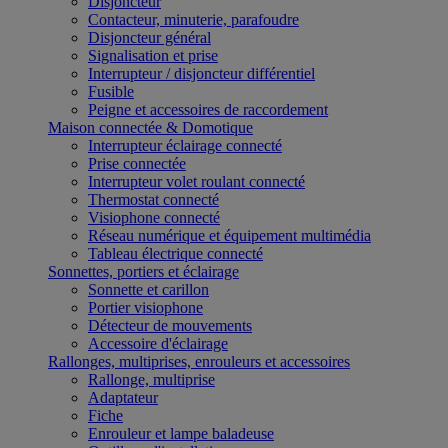
Disjoncteur
Contacteur, minuterie, parafoudre
Disjoncteur général
Signalisation et prise
Interrupteur / disjoncteur différentiel
Fusible
Peigne et accessoires de raccordement
Maison connectée & Domotique
Interrupteur éclairage connecté
Prise connectée
Interrupteur volet roulant connecté
Thermostat connecté
Visiophone connecté
Réseau numérique et équipement multimédia
Tableau électrique connecté
Sonnettes, portiers et éclairage
Sonnette et carillon
Portier visiophone
Détecteur de mouvements
Accessoire d'éclairage
Rallonges, multiprises, enrouleurs et accessoires
Rallonge, multiprise
Adaptateur
Fiche
Enrouleur et lampe baladeuse