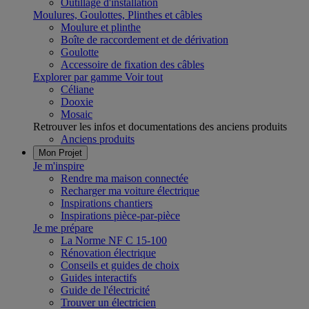
Outillage d'installation
Moulures, Goulottes, Plinthes et câbles
Moulure et plinthe
Boîte de raccordement et de dérivation
Goulotte
Accessoire de fixation des câbles
Explorer par gamme
Voir tout
Céliane
Dooxie
Mosaic
Retrouver les infos et documentations des anciens produits
Anciens produits
Mon Projet
Je m'inspire
Rendre ma maison connectée
Recharger ma voiture électrique
Inspirations chantiers
Inspirations pièce-par-pièce
Je me prépare
La Norme NF C 15-100
Rénovation électrique
Conseils et guides de choix
Guides interactifs
Guide de l'électricité
Trouver un électricien