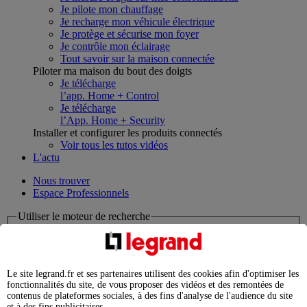
Je pilote mon chauffage
Je recharge mon véhicule électrique
Je protège et sécurise mon foyer
Je contrôle mon éclairage
Tout savoir sur la maison connectée
Piloter ma maison du bout des doigts
Je télécharge
l’app. Home + Control
Je télécharge
l’App. Home + Security
Installer et configurer les produits connectés
Voir tous les tutos vidéos
L'actu
Nous trouver
Espace Professionnels
Utiliser le moteur de recherche
Que cherchez-vous ?
chargement en cours...
Le site legrand.fr et ses partenaires utilisent des cookies afin d'optimiser les
fonctionnalités du site, de vous proposer des vidéos et des remontées de
Nous n'avons pas pu charger les résultats de votre recherche
contenus de plateformes sociales, à des fins d'analyse de l'audience du site
Produits professionnels
et à des fins publicitaires.