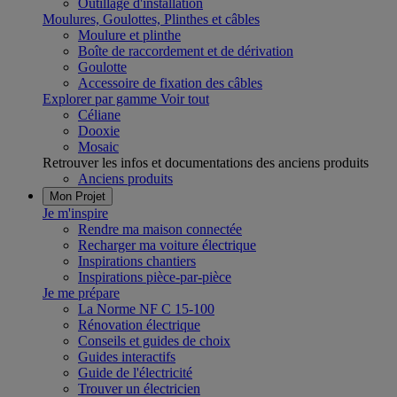
Outillage d'installation
Moulures, Goulottes, Plinthes et câbles
Moulure et plinthe
Boîte de raccordement et de dérivation
Goulotte
Accessoire de fixation des câbles
Explorer par gamme
Voir tout
Céliane
Dooxie
Mosaic
Retrouver les infos et documentations des anciens produits
Anciens produits
Mon Projet
Je m'inspire
Rendre ma maison connectée
Recharger ma voiture électrique
Inspirations chantiers
Inspirations pièce-par-pièce
Je me prépare
La Norme NF C 15-100
Rénovation électrique
Conseils et guides de choix
Guides interactifs
Guide de l'électricité
Trouver un électricien