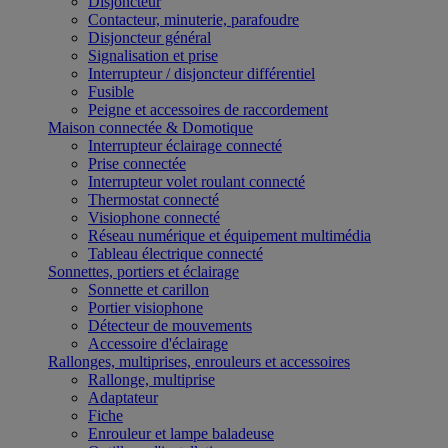
Disjoncteur
Contacteur, minuterie, parafoudre
Disjoncteur général
Signalisation et prise
Interrupteur / disjoncteur différentiel
Fusible
Peigne et accessoires de raccordement
Maison connectée & Domotique
Interrupteur éclairage connecté
Prise connectée
Interrupteur volet roulant connecté
Thermostat connecté
Visiophone connecté
Réseau numérique et équipement multimédia
Tableau électrique connecté
Sonnettes, portiers et éclairage
Sonnette et carillon
Portier visiophone
Détecteur de mouvements
Accessoire d'éclairage
Rallonges, multiprises, enrouleurs et accessoires
Rallonge, multiprise
Adaptateur
Fiche
Enrouleur et lampe baladeuse