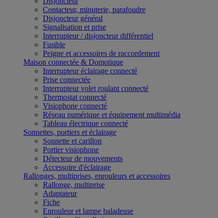
Disjoncteur
Contacteur, minuterie, parafoudre
Disjoncteur général
Signalisation et prise
Interrupteur / disjoncteur différentiel
Fusible
Peigne et accessoires de raccordement
Maison connectée & Domotique
Interrupteur éclairage connecté
Prise connectée
Interrupteur volet roulant connecté
Thermostat connecté
Visiophone connecté
Réseau numérique et équipement multimédia
Tableau électrique connecté
Sonnettes, portiers et éclairage
Sonnette et carillon
Portier visiophone
Détecteur de mouvements
Accessoire d'éclairage
Rallonges, multiprises, enrouleurs et accessoires
Rallonge, multiprise
Adaptateur
Fiche
Enrouleur et lampe baladeuse