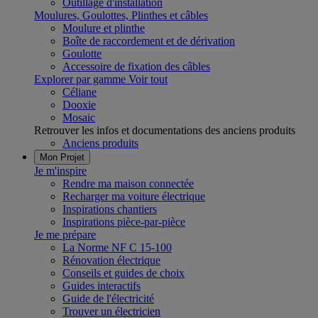
Outillage d'installation
Moulures, Goulottes, Plinthes et câbles
Moulure et plinthe
Boîte de raccordement et de dérivation
Goulotte
Accessoire de fixation des câbles
Explorer par gamme
Voir tout
Céliane
Dooxie
Mosaic
Retrouver les infos et documentations des anciens produits
Anciens produits
Mon Projet
Je m'inspire
Rendre ma maison connectée
Recharger ma voiture électrique
Inspirations chantiers
Inspirations pièce-par-pièce
Je me prépare
La Norme NF C 15-100
Rénovation électrique
Conseils et guides de choix
Guides interactifs
Guide de l'électricité
Trouver un électricien