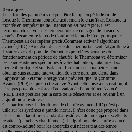
Remarques
Le calcul des paramètres ne peut être fait qu'en période froide
lorsque le Thermostat contrôle activement le chauffage. Lorsque la
montée en température de l’habitation est très rapide, il est
recommandé d'avoir des températures de consigne de plusieurs
degrés d'écart entre le mode Confort et le mode Eco, pour que le
Thermostat ait des repères précis.Comment activer l’algorithme
avancé (PID) ?Au début de la vie du Thermostat, seul l’algorithme à
Hystérésis est disponible. Durant les premières semaines de
fonctionnement en période de chauffe, le Thermostat va déterminer
les caractéristiques spécifiques à votre habitation, notamment son
inertie thermique et son isolation. Lorsque ces paramètres sont
obtenus sans aucune intervention de votre part, une alerte dans
l’application Netatmo Energy vous prévient que l’algorithme
Avancé (PID) est prêt à être activé.Avant cette mise à disposition, il
n'est pas possible de forcer l'activation de l’algorithme Avancé
(PID). Il est possible par la suite de le désactiver et de revenir à un
algorithme à hystérésis.
Cas particuliers : L’algorithme de chauffe avancé (PID) n’est pas
utile sur les systèmes à grande inertie, il n'est donc pas proposé dans
les cas où l'algorithme standard à hystérésis donne déjà d'excellents
résultats (planchers chauffants…). L’algorithme de chauffe avancé
est contre-indiqué pour les appareils qui nécessitent des temps
d'allumage et d'extinction conséquents pour fonctionner, car cela