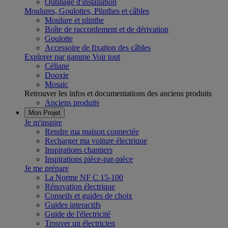
Outillage d'installation
Moulures, Goulottes, Plinthes et câbles
Moulure et plinthe
Boîte de raccordement et de dérivation
Goulotte
Accessoire de fixation des câbles
Explorer par gamme
Voir tout
Céliane
Dooxie
Mosaic
Retrouver les infos et documentations des anciens produits
Anciens produits
Mon Projet
Je m'inspire
Rendre ma maison connectée
Recharger ma voiture électrique
Inspirations chantiers
Inspirations pièce-par-pièce
Je me prépare
La Norme NF C 15-100
Rénovation électrique
Conseils et guides de choix
Guides interactifs
Guide de l'électricité
Trouver un électricien