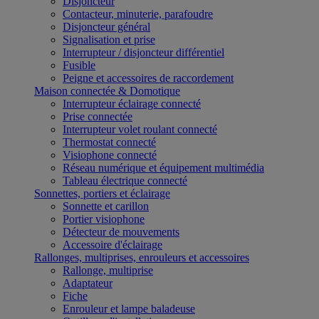
Disjoncteur
Contacteur, minuterie, parafoudre
Disjoncteur général
Signalisation et prise
Interrupteur / disjoncteur différentiel
Fusible
Peigne et accessoires de raccordement
Maison connectée & Domotique
Interrupteur éclairage connecté
Prise connectée
Interrupteur volet roulant connecté
Thermostat connecté
Visiophone connecté
Réseau numérique et équipement multimédia
Tableau électrique connecté
Sonnettes, portiers et éclairage
Sonnette et carillon
Portier visiophone
Détecteur de mouvements
Accessoire d'éclairage
Rallonges, multiprises, enrouleurs et accessoires
Rallonge, multiprise
Adaptateur
Fiche
Enrouleur et lampe baladeuse