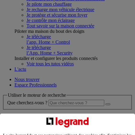
Je pilote mon chauffage
Je recharge mon véhicule électrique
Je protège et sécurise mon foyer
Je contrôle mon éclairage
Tout savoir sur la maison connectée
Piloter ma maison du bout des doigts
Je télécharge
l’app. Home + Control
Je télécharge
l’App. Home + Security
Installer et configurer les produits connectés
Voir tous les tutos vidéos
L'actu
Nous trouver
Espace Professionnels
Utiliser le moteur de recherche
Que cherchez-vous ?
chargement en cours...
Nous n'avons pas pu charger les résultats de votre recherche
Produits professionnels