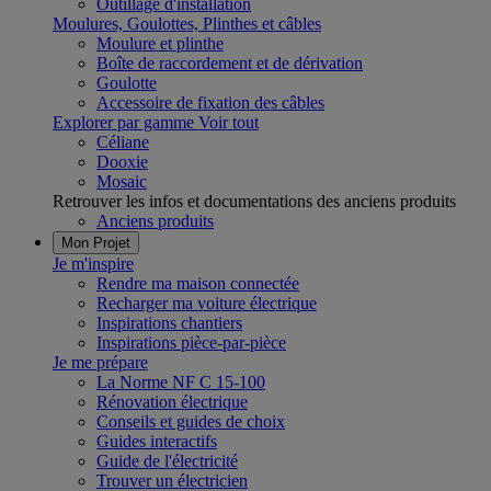
Outillage d'installation
Moulures, Goulottes, Plinthes et câbles
Moulure et plinthe
Boîte de raccordement et de dérivation
Goulotte
Accessoire de fixation des câbles
Explorer par gamme
Voir tout
Céliane
Dooxie
Mosaic
Retrouver les infos et documentations des anciens produits
Anciens produits
Mon Projet
Je m'inspire
Rendre ma maison connectée
Recharger ma voiture électrique
Inspirations chantiers
Inspirations pièce-par-pièce
Je me prépare
La Norme NF C 15-100
Rénovation électrique
Conseils et guides de choix
Guides interactifs
Guide de l'électricité
Trouver un électricien