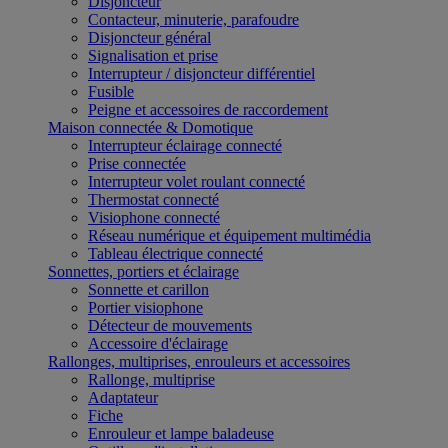
Disjoncteur
Contacteur, minuterie, parafoudre
Disjoncteur général
Signalisation et prise
Interrupteur / disjoncteur différentiel
Fusible
Peigne et accessoires de raccordement
Maison connectée & Domotique
Interrupteur éclairage connecté
Prise connectée
Interrupteur volet roulant connecté
Thermostat connecté
Visiophone connecté
Réseau numérique et équipement multimédia
Tableau électrique connecté
Sonnettes, portiers et éclairage
Sonnette et carillon
Portier visiophone
Détecteur de mouvements
Accessoire d'éclairage
Rallonges, multiprises, enrouleurs et accessoires
Rallonge, multiprise
Adaptateur
Fiche
Enrouleur et lampe baladeuse