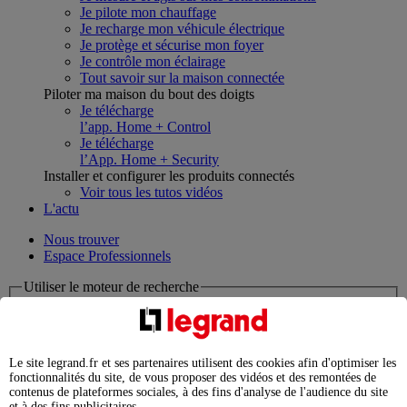
Je pilote mon chauffage
Je recharge mon véhicule électrique
Je protège et sécurise mon foyer
Je contrôle mon éclairage
Tout savoir sur la maison connectée
Piloter ma maison du bout des doigts
Je télécharge
l’app. Home + Control
Je télécharge
l’App. Home + Security
Installer et configurer les produits connectés
Voir tous les tutos vidéos
L'actu
Nous trouver
Espace Professionnels
Utiliser le moteur de recherche
Que cherchez-vous ?
chargement en cours...
Le site legrand.fr et ses partenaires utilisent des cookies afin d'optimiser les
fonctionnalités du site, de vous proposer des vidéos et des remontées de
Nous n'avons pas pu charger les résultats de votre recherche
contenus de plateformes sociales, à des fins d'analyse de l'audience du site
Produits professionnels
et à des fins publicitaires.