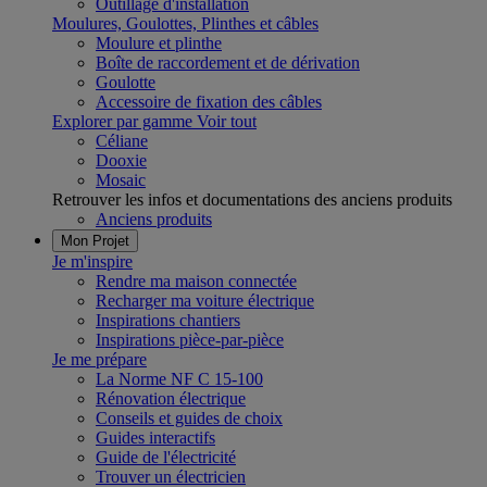
Outillage d'installation
Moulures, Goulottes, Plinthes et câbles
Moulure et plinthe
Boîte de raccordement et de dérivation
Goulotte
Accessoire de fixation des câbles
Explorer par gamme
Voir tout
Céliane
Dooxie
Mosaic
Retrouver les infos et documentations des anciens produits
Anciens produits
Mon Projet
Je m'inspire
Rendre ma maison connectée
Recharger ma voiture électrique
Inspirations chantiers
Inspirations pièce-par-pièce
Je me prépare
La Norme NF C 15-100
Rénovation électrique
Conseils et guides de choix
Guides interactifs
Guide de l'électricité
Trouver un électricien