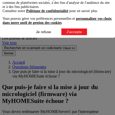
contenus de plateformes sociales, à des fins d'analyse de l'audience du site
Voir tous les résultats produits pro
et à des fins publicitaires.
Consultez notre
Politique de confidentialité
pour en savoir plus.
Produits grand public
Vous pouvez gérer vos préférences personnelles et
personnaliser vos choix
Voir tous les résultats produits grand public
dans notre outil de gestion des cookies
.
Questions fréquentes
Je refuse
J'accepte
Voir tous
Documents & articles
Voir tous
Rechercher en scannant un code-barre
Cliquer ici
fermer
Accueil
Questions fréquentes
Que puis-je faire si la mise à jour du micrologiciel (firmware)
via MyHOMESuite échoue ?
Que puis-je faire si la mise à jour du
micrologiciel (firmware) via
MyHOMESuite échoue ?
Vous devez redémarrer MyHOMEServer1 par l'interrupteur