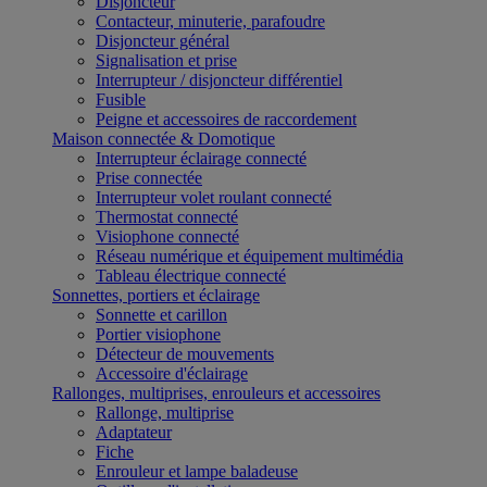
Disjoncteur
Contacteur, minuterie, parafoudre
Disjoncteur général
Signalisation et prise
Interrupteur / disjoncteur différentiel
Fusible
Peigne et accessoires de raccordement
Maison connectée & Domotique
Interrupteur éclairage connecté
Prise connectée
Interrupteur volet roulant connecté
Thermostat connecté
Visiophone connecté
Réseau numérique et équipement multimédia
Tableau électrique connecté
Sonnettes, portiers et éclairage
Sonnette et carillon
Portier visiophone
Détecteur de mouvements
Accessoire d'éclairage
Rallonges, multiprises, enrouleurs et accessoires
Rallonge, multiprise
Adaptateur
Fiche
Enrouleur et lampe baladeuse