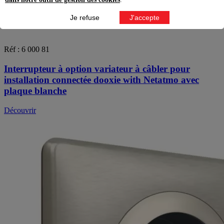
Je refuse
J'accepte
Réf : 6 000 81
Interrupteur à option variateur à câbler pour
installation connectée dooxie with Netatmo avec
plaque blanche
Découvrir