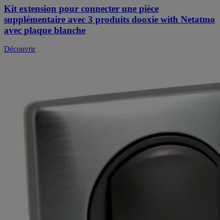
Kit extension pour connecter une pièce
supplémentaire avec 3 produits dooxie with Netatmo
avec plaque blanche
Découvrir