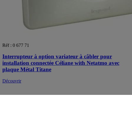
Réf : 0 677 71
Interrupteur à option variateur à câbler pour
installation connectée Céliane with Netatmo avec
plaque Métal Titane
Découvrir