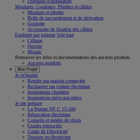
Outillage d'installation
Moulures, Goulottes, Plinthes et câbles
Moulure et plinthe
Boîte de raccordement et de dérivation
Goulotte
Accessoire de fixation des câbles
Explorer par gamme
Voir tout
Céliane
Dooxie
Mosaic
Retrouver les infos et documentations des anciens produits
Anciens produits
Mon Projet
Je m'inspire
Rendre ma maison connectée
Recharger ma voiture électrique
Inspirations chantiers
Inspirations pièce-par-pièce
Je me prépare
La Norme NF C 15-100
Rénovation électrique
Conseils et guides de choix
Guides interactifs
Guide de l'électricité
Trouver un électricien