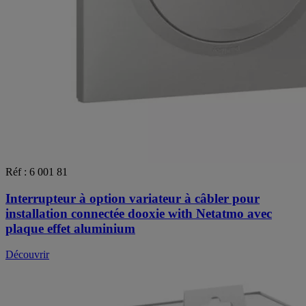
Réf : 6 001 81
Interrupteur à option variateur à câbler pour
installation connectée dooxie with Netatmo avec
plaque effet aluminium
Découvrir