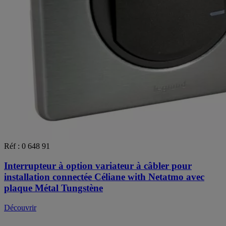
Réf : 0 648 91
Interrupteur à option variateur à câbler pour
installation connectée Céliane with Netatmo avec
plaque Métal Tungstène
Découvrir