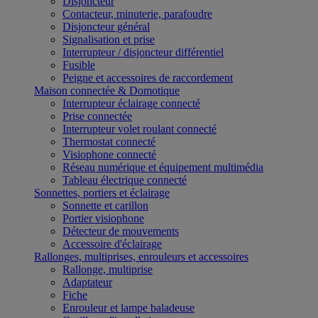
Disjoncteur
Contacteur, minuterie, parafoudre
Disjoncteur général
Signalisation et prise
Interrupteur / disjoncteur différentiel
Fusible
Peigne et accessoires de raccordement
Maison connectée & Domotique
Interrupteur éclairage connecté
Prise connectée
Interrupteur volet roulant connecté
Thermostat connecté
Visiophone connecté
Réseau numérique et équipement multimédia
Tableau électrique connecté
Sonnettes, portiers et éclairage
Sonnette et carillon
Portier visiophone
Détecteur de mouvements
Accessoire d'éclairage
Rallonges, multiprises, enrouleurs et accessoires
Rallonge, multiprise
Adaptateur
Fiche
Enrouleur et lampe baladeuse