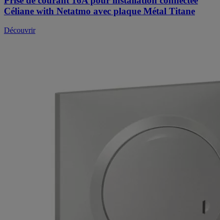
Prise de courant 16A pour installation connectée
Céliane with Netatmo avec plaque Métal Titane
Découvrir