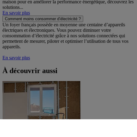
maison pour en améliorer la performance énergétique, découvrez les
solutions...
En savoir plus
Comment moins consommer d’électricité ?
Un foyer français possède en moyenne une centaine d’appareils
électriques et électroniques. Vous pouvez diminuer votre
consommation d’électricité grâce à nos solutions connectées qui
permettent de mesurer, piloter et optimiser l’utilisation de tous vos
appareils.
En savoir plus
À découvrir aussi