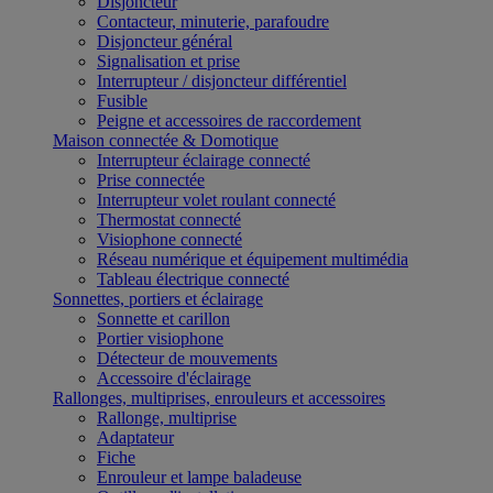
Disjoncteur
Contacteur, minuterie, parafoudre
Disjoncteur général
Signalisation et prise
Interrupteur / disjoncteur différentiel
Fusible
Peigne et accessoires de raccordement
Maison connectée & Domotique
Interrupteur éclairage connecté
Prise connectée
Interrupteur volet roulant connecté
Thermostat connecté
Visiophone connecté
Réseau numérique et équipement multimédia
Tableau électrique connecté
Sonnettes, portiers et éclairage
Sonnette et carillon
Portier visiophone
Détecteur de mouvements
Accessoire d'éclairage
Rallonges, multiprises, enrouleurs et accessoires
Rallonge, multiprise
Adaptateur
Fiche
Enrouleur et lampe baladeuse