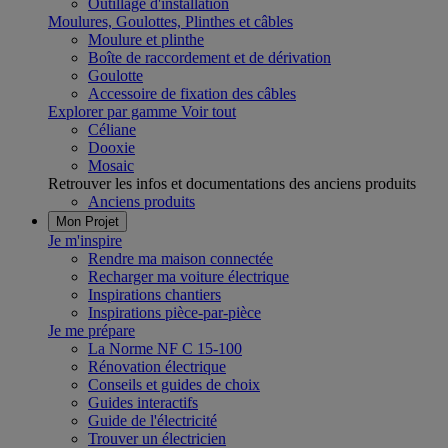
Outillage d'installation
Moulures, Goulottes, Plinthes et câbles
Moulure et plinthe
Boîte de raccordement et de dérivation
Goulotte
Accessoire de fixation des câbles
Explorer par gamme
Voir tout
Céliane
Dooxie
Mosaic
Retrouver les infos et documentations des anciens produits
Anciens produits
Mon Projet
Je m'inspire
Rendre ma maison connectée
Recharger ma voiture électrique
Inspirations chantiers
Inspirations pièce-par-pièce
Je me prépare
La Norme NF C 15-100
Rénovation électrique
Conseils et guides de choix
Guides interactifs
Guide de l'électricité
Trouver un électricien