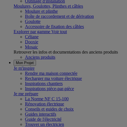
Outillage d'installation
Moulures, Goulottes, Plinthes et câbles
Moulure et plinthe
Boîte de raccordement et de dérivation
Goulotte
Accessoire de fixation des câbles
Explorer par gamme
Voir tout
Céliane
Dooxie
Mosaic
Retrouver les infos et documentations des anciens produits
Anciens produits
Mon Projet
Je m'inspire
Rendre ma maison connectée
Recharger ma voiture électrique
Inspirations chantiers
Inspirations pièce-par-pièce
Je me prépare
La Norme NF C 15-100
Rénovation électrique
Conseils et guides de choix
Guides interactifs
Guide de l'électricité
Trouver un électricien