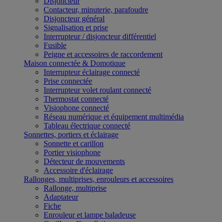
Disjoncteur
Contacteur, minuterie, parafoudre
Disjoncteur général
Signalisation et prise
Interrupteur / disjoncteur différentiel
Fusible
Peigne et accessoires de raccordement
Maison connectée & Domotique
Interrupteur éclairage connecté
Prise connectée
Interrupteur volet roulant connecté
Thermostat connecté
Visiophone connecté
Réseau numérique et équipement multimédia
Tableau électrique connecté
Sonnettes, portiers et éclairage
Sonnette et carillon
Portier visiophone
Détecteur de mouvements
Accessoire d'éclairage
Rallonges, multiprises, enrouleurs et accessoires
Rallonge, multiprise
Adaptateur
Fiche
Enrouleur et lampe baladeuse