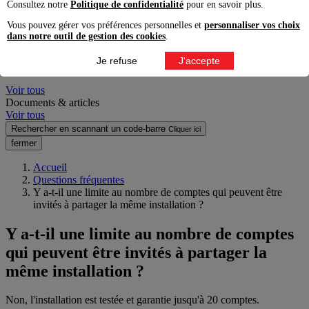
Consultez notre
Politique de confidentialité
pour en savoir plus.
Voir tous les résultats produits pro
Vous pouvez gérer vos préférences personnelles et
personnaliser vos choix
Produits grand public
dans notre outil de gestion des cookies
.
Voir tous les résultats produits grand public
Je refuse
J'accepte
Questions fréquentes
Voir tous
Documents & articles
Voir tous
Rechercher en scannant un code-barre
Cliquer ici
fermer
Accueil
Questions fréquentes
Y a-t-il une limite au nombre de comptes qui peuvent être
invités à partager la même installation ?
Y a-t-il une limite au nombre de comptes
qui peuvent être invités à partager la
même installation ?
Non, l'installation est testée et garantie jusqu'à 20 comptes.