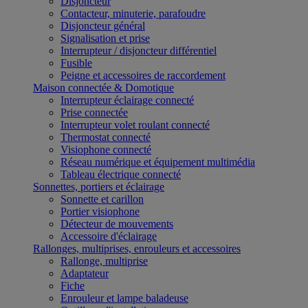
Disjoncteur
Contacteur, minuterie, parafoudre
Disjoncteur général
Signalisation et prise
Interrupteur / disjoncteur différentiel
Fusible
Peigne et accessoires de raccordement
Maison connectée & Domotique
Interrupteur éclairage connecté
Prise connectée
Interrupteur volet roulant connecté
Thermostat connecté
Visiophone connecté
Réseau numérique et équipement multimédia
Tableau électrique connecté
Sonnettes, portiers et éclairage
Sonnette et carillon
Portier visiophone
Détecteur de mouvements
Accessoire d'éclairage
Rallonges, multiprises, enrouleurs et accessoires
Rallonge, multiprise
Adaptateur
Fiche
Enrouleur et lampe baladeuse