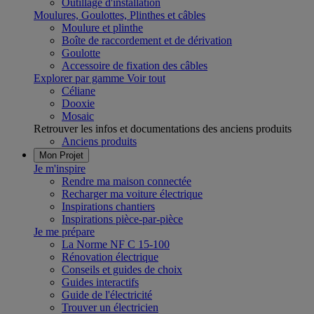
Outillage d'installation
Moulures, Goulottes, Plinthes et câbles
Moulure et plinthe
Boîte de raccordement et de dérivation
Goulotte
Accessoire de fixation des câbles
Explorer par gamme
Voir tout
Céliane
Dooxie
Mosaic
Retrouver les infos et documentations des anciens produits
Anciens produits
Mon Projet
Je m'inspire
Rendre ma maison connectée
Recharger ma voiture électrique
Inspirations chantiers
Inspirations pièce-par-pièce
Je me prépare
La Norme NF C 15-100
Rénovation électrique
Conseils et guides de choix
Guides interactifs
Guide de l'électricité
Trouver un électricien