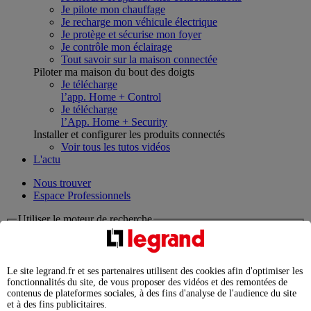
Je pilote mon chauffage
Je recharge mon véhicule électrique
Je protège et sécurise mon foyer
Je contrôle mon éclairage
Tout savoir sur la maison connectée
Piloter ma maison du bout des doigts
Je télécharge
l’app. Home + Control
Je télécharge
l’App. Home + Security
Installer et configurer les produits connectés
Voir tous les tutos vidéos
L'actu
Nous trouver
Espace Professionnels
Utiliser le moteur de recherche
Que cherchez-vous ?
chargement en cours...
Le site legrand.fr et ses partenaires utilisent des cookies afin d'optimiser les
fonctionnalités du site, de vous proposer des vidéos et des remontées de
Nous n'avons pas pu charger les résultats de votre recherche
contenus de plateformes sociales, à des fins d'analyse de l'audience du site
et à des fins publicitaires.
Produits professionnels