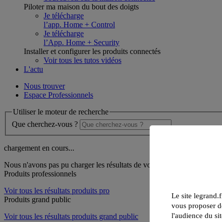
Piloter ma maison du bout des doigts
Je télécharge
l’app. Home + Control
Je télécharge
l’App. Home + Security
Installer et configurer les produits connectés
Voir tous les tutos vidéos
L'actu
Nous trouver
Espace Professionnels
Utiliser le moteur de recherche
Que cherchez-vous ?
chargement en cours...
Nous n'avons pas pu charger les résultats de votre recherche
Produits professionnels
Voir tous les résultats produits pro
Le site legrand.f
Produits grand public
vous proposer de
l'audience du sit
Voir tous les résultats produits grand public