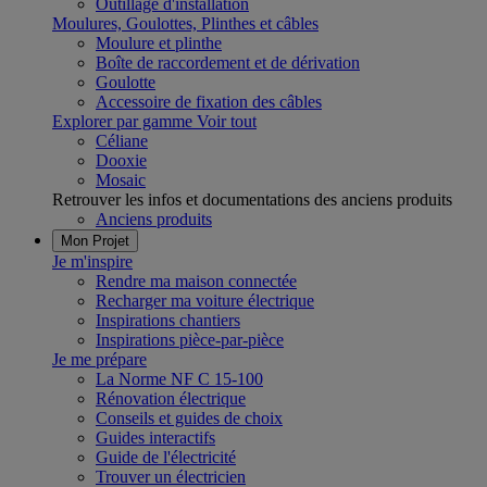
Outillage d'installation
Moulures, Goulottes, Plinthes et câbles
Moulure et plinthe
Boîte de raccordement et de dérivation
Goulotte
Accessoire de fixation des câbles
Explorer par gamme
Voir tout
Céliane
Dooxie
Mosaic
Retrouver les infos et documentations des anciens produits
Anciens produits
Mon Projet
Je m'inspire
Rendre ma maison connectée
Recharger ma voiture électrique
Inspirations chantiers
Inspirations pièce-par-pièce
Je me prépare
La Norme NF C 15-100
Rénovation électrique
Conseils et guides de choix
Guides interactifs
Guide de l'électricité
Trouver un électricien