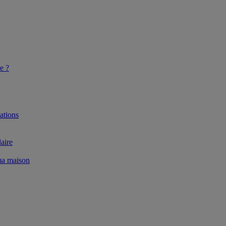
e ?
ations
aire
 ma maison