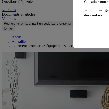
Questions fréquentes
Consultez notre
Voir tous
Vous pouvez gér
Documents & articles
des cookies
.
Voir tous
Rechercher en scannant un code-barre
Cliquer ici
fermer
Accueil
Actualités
Comment protéger les équipements électroniques de ma maison