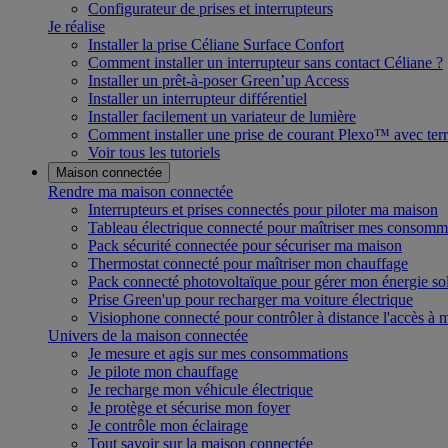
Configurateur de prises et interrupteurs
Je réalise
Installer la prise Céliane Surface Confort
Comment installer un interrupteur sans contact Céliane ?
Installer un prêt-à-poser Green’up Access
Installer un interrupteur différentiel
Installer facilement un variateur de lumière
Comment installer une prise de courant Plexo™ avec terr
Voir tous les tutoriels
Maison connectée
Rendre ma maison connectée
Interrupteurs et prises connectés pour piloter ma maison
Tableau électrique connecté pour maîtriser mes consomm
Pack sécurité connectée pour sécuriser ma maison
Thermostat connecté pour maîtriser mon chauffage
Pack connecté photovoltaïque pour gérer mon énergie sol
Prise Green'up pour recharger ma voiture électrique
Visiophone connecté pour contrôler à distance l'accès à
Univers de la maison connectée
Je mesure et agis sur mes consommations
Je pilote mon chauffage
Je recharge mon véhicule électrique
Je protège et sécurise mon foyer
Je contrôle mon éclairage
Tout savoir sur la maison connectée