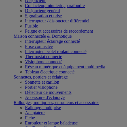
Disjoncteur
Contacteur, minuterie, parafoudre
Disjoncteur général
Signalisation et prise
Interrupteur / disjoncteur différentiel
Fusible
Peigne et accessoires de raccordement
Maison connectée & Domotique
Interrupteur éclairage connecté
Prise connectée
Interrupteur volet roulant connecté
Thermostat connecté
Visiophone connecté
Réseau numérique et équipement multimédia
Tableau électrique connecté
Sonnettes, portiers et éclairage
Sonnette et carillon
Portier visiophone
Détecteur de mouvements
Accessoire d'éclairage
Rallonges, multiprises, enrouleurs et accessoires
Rallonge, multiprise
Adaptateur
Fiche
Enrouleur et lampe baladeuse