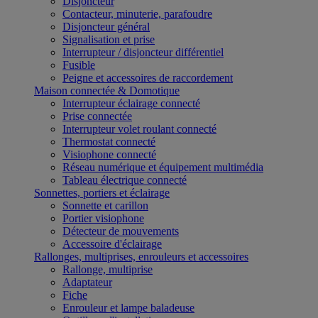
Disjoncteur
Contacteur, minuterie, parafoudre
Disjoncteur général
Signalisation et prise
Interrupteur / disjoncteur différentiel
Fusible
Peigne et accessoires de raccordement
Maison connectée & Domotique
Interrupteur éclairage connecté
Prise connectée
Interrupteur volet roulant connecté
Thermostat connecté
Visiophone connecté
Réseau numérique et équipement multimédia
Tableau électrique connecté
Sonnettes, portiers et éclairage
Sonnette et carillon
Portier visiophone
Détecteur de mouvements
Accessoire d'éclairage
Rallonges, multiprises, enrouleurs et accessoires
Rallonge, multiprise
Adaptateur
Fiche
Enrouleur et lampe baladeuse