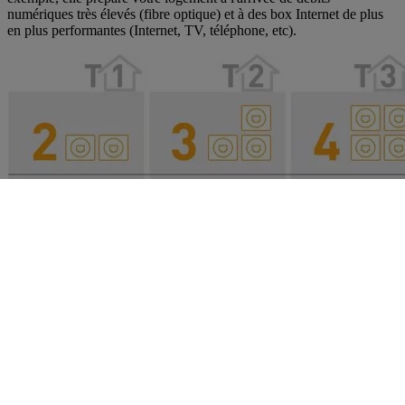
numériques très élevés (fibre optique) et à des box Internet de plus
en plus performantes (Internet, TV, téléphone, etc).