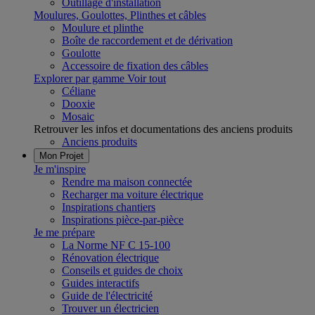
Outillage d'installation
Moulures, Goulottes, Plinthes et câbles
Moulure et plinthe
Boîte de raccordement et de dérivation
Goulotte
Accessoire de fixation des câbles
Explorer par gamme
Voir tout
Céliane
Dooxie
Mosaic
Retrouver les infos et documentations des anciens produits
Anciens produits
Mon Projet
Je m'inspire
Rendre ma maison connectée
Recharger ma voiture électrique
Inspirations chantiers
Inspirations pièce-par-pièce
Je me prépare
La Norme NF C 15-100
Rénovation électrique
Conseils et guides de choix
Guides interactifs
Guide de l'électricité
Trouver un électricien