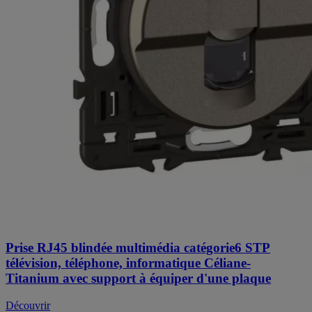
Prise RJ45 blindée multimédia catégorie6 STP
télévision, téléphone, informatique Céliane-
Titanium avec support à équiper d'une plaque
Découvrir