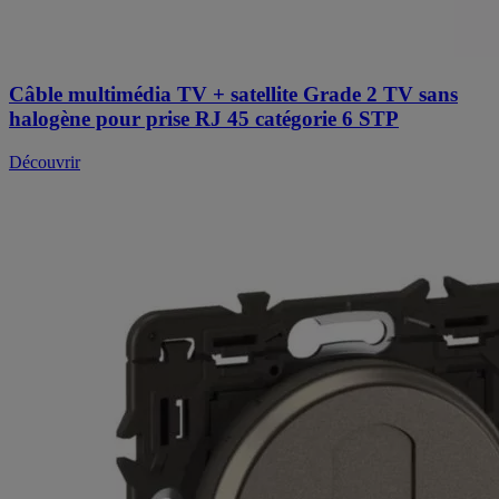
Câble multimédia TV + satellite Grade 2 TV sans
halogène pour prise RJ 45 catégorie 6 STP
Découvrir