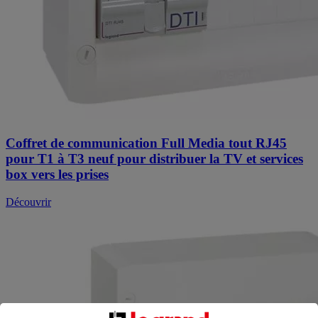
Coffret de communication Full Media tout RJ45
pour T1 à T3 neuf pour distribuer la TV et services
box vers les prises
Découvrir