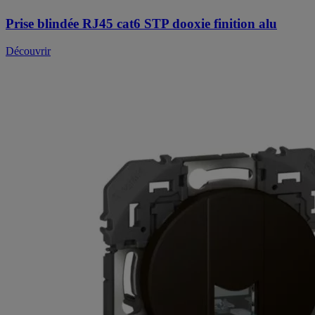
Prise blindée RJ45 cat6 STP dooxie finition alu
Découvrir