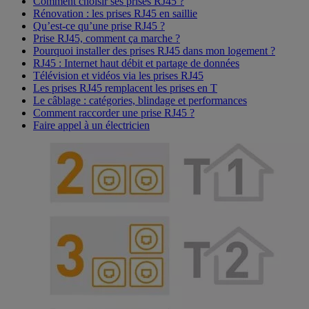
Comment choisir ses prises RJ45 ?
Rénovation : les prises RJ45 en saillie
Qu’est-ce qu’une prise RJ45 ?
Prise RJ45, comment ça marche ?
Pourquoi installer des prises RJ45 dans mon logement ?
RJ45 : Internet haut débit et partage de données
Télévision et vidéos via les prises RJ45
Les prises RJ45 remplacent les prises en T
Le câblage : catégories, blindage et performances
Comment raccorder une prise RJ45 ?
Faire appel à un électricien