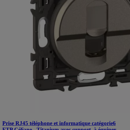
Prise RJ45 téléphone et informatique catégorie6
FTP Céliane - Titanium avec support, à équiper