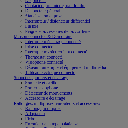
Disjoncteur
Contacteur, minuterie, parafoudre
Disjoncteur général
Signalisation et prise
Interrupteur / disjoncteur différentiel
Fusible
Peigne et accessoires de raccordement
Maison connectée & Domotique
Interrupteur éclairage connecté
Prise connectée
Interrupteur volet roulant connecté
Thermostat connecté
Visiophone connecté
Réseau numérique et équipement multimédia
Tableau électrique connecté
Sonnettes, portiers et éclairage
Sonnette et carillon
Portier visiophone
Détecteur de mouvements
Accessoire d'éclairage
Rallonges, multiprises, enrouleurs et accessoires
Rallonge, multiprise
Adaptateur
Fiche
Enrouleur et lampe baladeuse