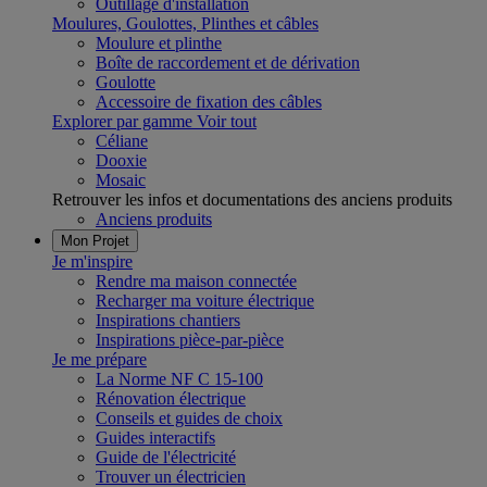
Outillage d'installation
Moulures, Goulottes, Plinthes et câbles
Moulure et plinthe
Boîte de raccordement et de dérivation
Goulotte
Accessoire de fixation des câbles
Explorer par gamme
Voir tout
Céliane
Dooxie
Mosaic
Retrouver les infos et documentations des anciens produits
Anciens produits
Mon Projet
Je m'inspire
Rendre ma maison connectée
Recharger ma voiture électrique
Inspirations chantiers
Inspirations pièce-par-pièce
Je me prépare
La Norme NF C 15-100
Rénovation électrique
Conseils et guides de choix
Guides interactifs
Guide de l'électricité
Trouver un électricien